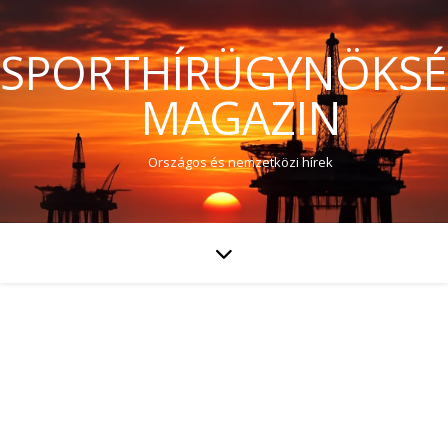
SPORTHÍRÜGYNÖKS
MAGAZIN
Országos és nemzetközi hírek