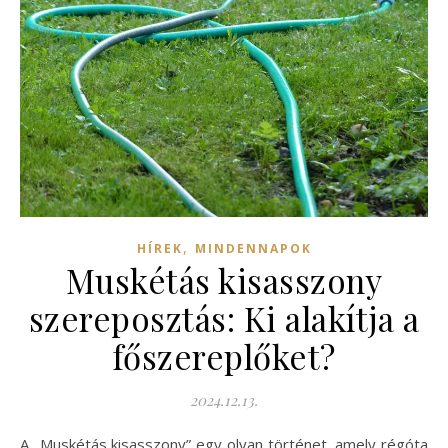
,
HÍREK
MINDENNAPOK
Muskétás kisasszony
szereposztás: Ki alakítja a
főszereplőket?
2024.12.13.
A „Muskétás kisasszony” egy olyan történet, amely régóta