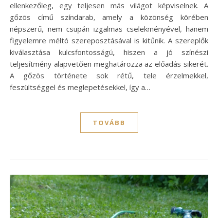
ellenkezőleg, egy teljesen más világot képviselnek. A
gőzös című színdarab, amely a közönség körében
népszerű, nem csupán izgalmas cselekményével, hanem
figyelemre méltó szereposztásával is kitűnik. A szereplők
kiválasztása kulcsfontosságú, hiszen a jó színészi
teljesítmény alapvetően meghatározza az előadás sikerét.
A gőzös története sok rétű, tele érzelmekkel,
feszültséggel és meglepetésekkel, így a…
TOVÁBB