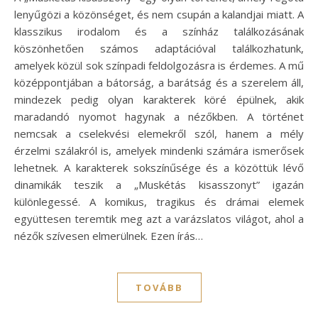
lenyűgözi a közönséget, és nem csupán a kalandjai miatt. A
klasszikus irodalom és a színház találkozásának
köszönhetően számos adaptációval találkozhatunk,
amelyek közül sok színpadi feldolgozásra is érdemes. A mű
középpontjában a bátorság, a barátság és a szerelem áll,
mindezek pedig olyan karakterek köré épülnek, akik
maradandó nyomot hagynak a nézőkben. A történet
nemcsak a cselekvési elemekről szól, hanem a mély
érzelmi szálakról is, amelyek mindenki számára ismerősek
lehetnek. A karakterek sokszínűsége és a közöttük lévő
dinamikák teszik a „Muskétás kisasszonyt” igazán
különlegessé. A komikus, tragikus és drámai elemek
együttesen teremtik meg azt a varázslatos világot, ahol a
nézők szívesen elmerülnek. Ezen írás…
TOVÁBB