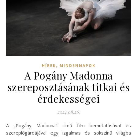
,
HÍREK
MINDENNAPOK
A Pogány Madonna
szereposztásának titkai és
érdekességei
2024.08.26.
A „Pogány Madonna” című film bemutatásával és
szereplőgárdájával egy izgalmas és sokszínű világba