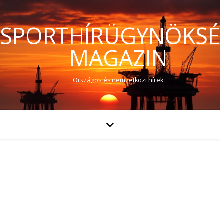
SPORTHÍRÜGYNÖKS
MAGAZIN
Országos és nemzetközi hírek