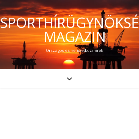
SPORTHÍRÜGYNÖKS
MAGAZIN
Országos és nemzetközi hírek