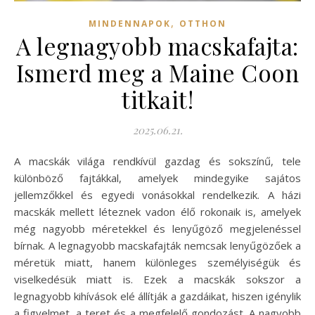
,
MINDENNAPOK
OTTHON
A legnagyobb macskafajta:
Ismerd meg a Maine Coon
titkait!
2025.06.21.
A macskák világa rendkívül gazdag és sokszínű, tele
különböző fajtákkal, amelyek mindegyike sajátos
jellemzőkkel és egyedi vonásokkal rendelkezik. A házi
macskák mellett léteznek vadon élő rokonaik is, amelyek
még nagyobb méretekkel és lenyűgöző megjelenéssel
bírnak. A legnagyobb macskafajták nemcsak lenyűgözőek a
méretük miatt, hanem különleges személyiségük és
viselkedésük miatt is. Ezek a macskák sokszor a
legnagyobb kihívások elé állítják a gazdáikat, hiszen igénylik
a figyelmet, a teret és a megfelelő gondozást. A nagyobb