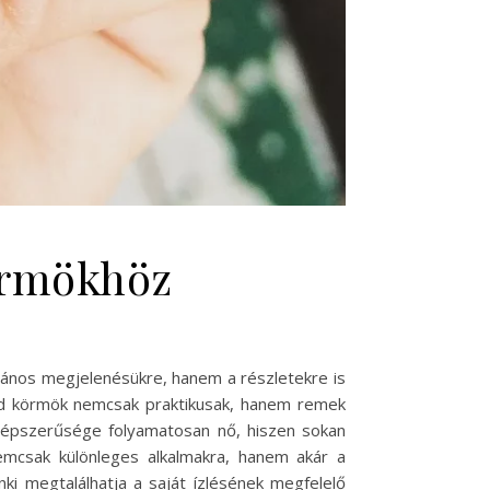
körmökhöz
lános megjelenésükre, hanem a részletekre is
övid körmök nemcsak praktikusak, hanem remek
 népszerűsége folyamatosan nő, hiszen sokan
emcsak különleges alkalmakra, hanem akár a
ki megtalálhatja a saját ízlésének megfelelő