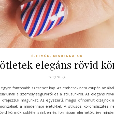
,
ÉLETMÓD
MINDENNAPOK
 ötletek elegáns rövid 
2025.01.23.
ia egyre fontosabb szerepet kap. Az emberek nem csupán az álta
 elárulnak a személyiségünkről és a stílusunkról. Az elegáns r
 kifejezzük magunkat. Az egyszerű, mégis kifinomult dizájnok
onizálnak a mindennapi életükkel. A stílusos körömdíszítés n
övid körmök sokféle színben és formában elérhetők, így minden