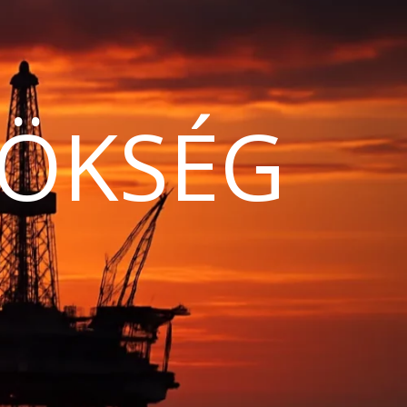
ÖKSÉG
N