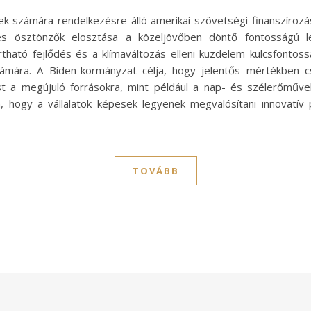
k számára rendelkezésre álló amerikai szövetségi finanszírozá
ok és ösztönzők elosztása a közeljövőben döntő fontosságú l
rtható fejlődés és a klímaváltozás elleni küzdelem kulcsfont
ámára. A Biden-kormányzat célja, hogy jelentős mértékben cs
lést a megújuló forrásokra, mint például a nap- és szélerőműv
hogy a vállalatok képesek legyenek megvalósítani innovatív p
TOVÁBB