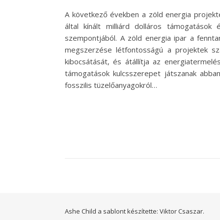
A következő években a zöld energia projekte
által kínált milliárd dolláros támogatás
szempontjából. A zöld energia ipar a fennta
megszerzése létfontosságú a projektek sz
kibocsátását, és átállítja az energiaterme
támogatások kulcsszerepet játszanak abban, 
fosszilis tüzelőanyagokról…
Ashe Child a sablont készítette:
Viktor Csaszar.