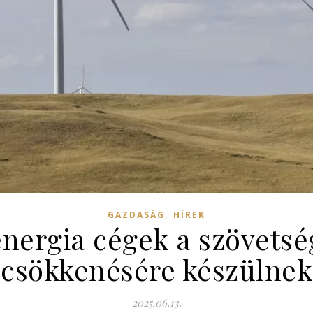
,
GAZDASÁG
HÍREK
nergia cégek a szövets
csökkenésére készülnek
2025.06.13.