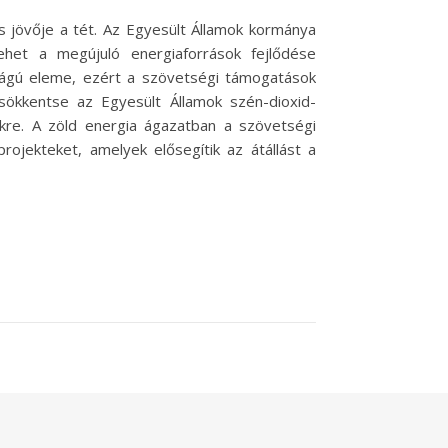
s jövője a tét. Az Egyesült Államok kormánya
ehet a megújuló energiaforrások fejlődése
osságú eleme, ezért a szövetségi támogatások
ökkentse az Egyesült Államok szén-dioxid-
ekre. A zöld energia ágazatban a szövetségi
rojekteket, amelyek elősegítik az átállást a