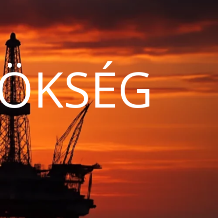
ÖKSÉG
N