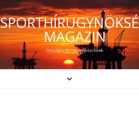
SPORTHÍRÜGYNÖKS
MAGAZIN
Országos és nemzetközi hírek