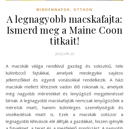
,
MINDENNAPOK
OTTHON
A legnagyobb macskafajta:
Ismerd meg a Maine Coon
titkait!
2025.06.21.
A macskák világa rendkívül gazdag és sokszínű, tele
különböző fajtákkal, amelyek mindegyike sajátos
jellemzőkkel és egyedi vonásokkal rendelkezik. A házi
macskák mellett léteznek vadon élő rokonaik is, amelyek
még nagyobb méretekkel és lenyűgöző megjelenéssel
bírnak. A legnagyobb macskafajták nemcsak lenyűgözőek a
méretük miatt, hanem különleges személyiségük és
viselkedésük miatt is. Ezek a macskák sokszor a
legnagyobb kihívások elé állítják a gazdáikat, hiszen igénylik
a figyelmet, a teret és a megfelelő gondozást. A nagyobb