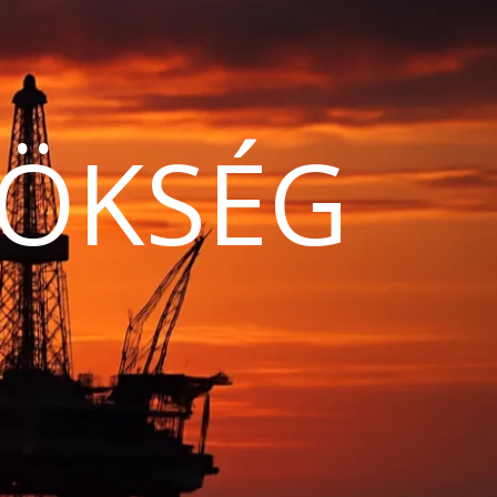
ÖKSÉG
N