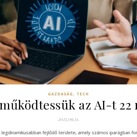
,
GAZDASÁG
TECH
működtessük az AI-t 22 
2025.09.11.
yik legdinamikusabban fejlődő területe, amely számos iparágban f