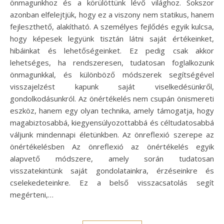
önmagunkhoz és a körülöttünk lévő világhoz. Sokszor
azonban elfelejtjük, hogy ez a viszony nem statikus, hanem
fejleszthető, alakítható. A személyes fejlődés egyik kulcsa,
hogy képesek legyünk tisztán látni saját értékeinket,
hibáinkat és lehetőségeinket. Ez pedig csak akkor
lehetséges, ha rendszeresen, tudatosan foglalkozunk
önmagunkkal, és különböző módszerek segítségével
visszajelzést kapunk saját viselkedésünkről,
gondolkodásunkról. Az önértékelés nem csupán önismereti
eszköz, hanem egy olyan technika, amely támogatja, hogy
magabiztosabbá, kiegyensúlyozottabbá és céltudatosabbá
váljunk mindennapi életünkben. Az önreflexió szerepe az
önértékelésben Az önreflexió az önértékelés egyik
alapvető módszere, amely során tudatosan
visszatekintünk saját gondolatainkra, érzéseinkre és
cselekedeteinkre. Ez a belső visszacsatolás segít
megérteni,…