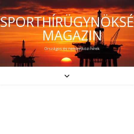
SPORTHÍRÜGYNÖKS
MAGAZIN
Országos és nemzetközi hírek