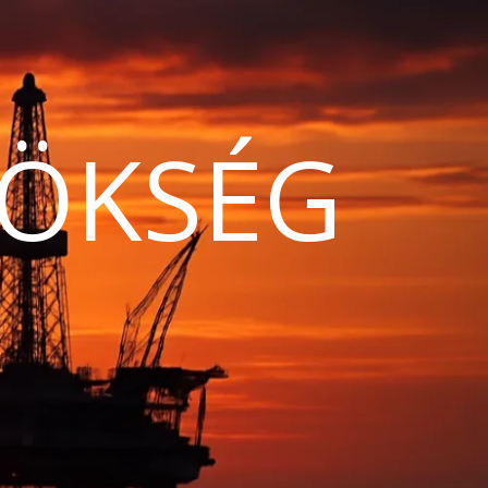
ÖKSÉG
N