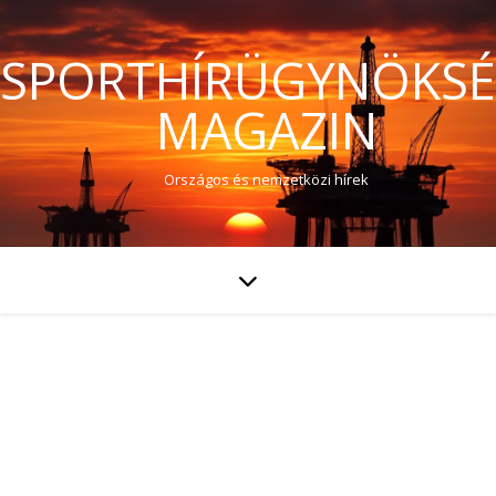
SPORTHÍRÜGYNÖKS
MAGAZIN
Országos és nemzetközi hírek