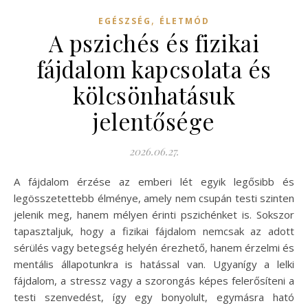
,
EGÉSZSÉG
ÉLETMÓD
A pszichés és fizikai
fájdalom kapcsolata és
kölcsönhatásuk
jelentősége
2026.06.27.
A fájdalom érzése az emberi lét egyik legősibb és
legösszetettebb élménye, amely nem csupán testi szinten
jelenik meg, hanem mélyen érinti pszichénket is. Sokszor
tapasztaljuk, hogy a fizikai fájdalom nemcsak az adott
sérülés vagy betegség helyén érezhető, hanem érzelmi és
mentális állapotunkra is hatással van. Ugyanígy a lelki
fájdalom, a stressz vagy a szorongás képes felerősíteni a
testi szenvedést, így egy bonyolult, egymásra ható