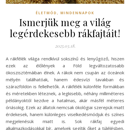
,
ÉLETMÓD
MINDENNAPOK
Ismerjük meg a világ
legérdekesebb rákfajtáit!
2025.03.18.
A rákfélék világa rendkívül sokszínű és lenyűgöző, hiszen
ezek az élőlények a Föld legváltozatosabb
ökoszisztémáiban élnek. A rákok nem csupán az óceánok
mélyén találhatóak, hanem édesvízi tavakban és
szárazföldön is fellelhetők. A rákfélék különféle formákban
és méretekben léteznek, a legkisebb, néhány milliméteres
példányoktól kezdve a hatalmas, akár másfél méteres
óriásokig. Ezek az állatok nemcsak ökológiai szerepük miatt
érdekesek, hanem különleges viselkedésmódjuk és színes
megjelenésük miatt is. Sok rákfaj egyedi
alkalmazkodásokkal bír, amelyek segítik őket a túlélésben,