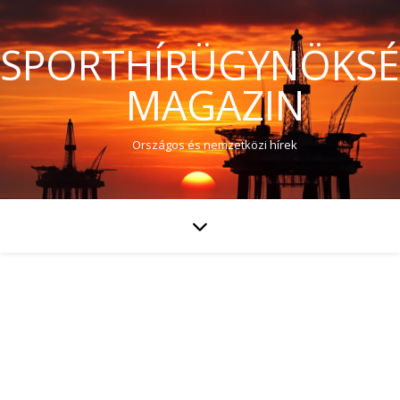
SPORTHÍRÜGYNÖKS
MAGAZIN
Országos és nemzetközi hírek