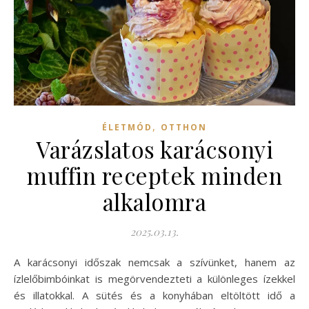
,
ÉLETMÓD
OTTHON
Varázslatos karácsonyi
muffin receptek minden
alkalomra
2025.03.13.
A karácsonyi időszak nemcsak a szívünket, hanem az
ízlelőbimbóinkat is megörvendezteti a különleges ízekkel
és illatokkal. A sütés és a konyhában eltöltött idő a