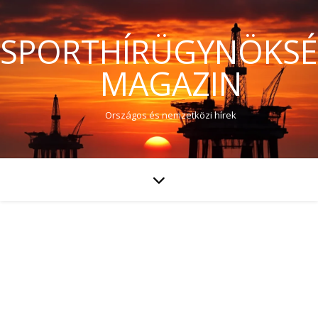
SPORTHÍRÜGYNÖKS
MAGAZIN
Országos és nemzetközi hírek