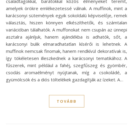
családtagokkal, barátokkal közös élményeket teremt,
amelyek örökre emlékezetessé válnak. A muffinok, mint a
karácsonyi sütemények egyik sokoldalú képviselője, remek
választás, hiszen könnyen elkészíthetők, és számtalan
variációban tálalhatók. A muffonokat nem csupán az ünnepi
asztalra ajánljuk, hanem ajándékba is adhatók, sőt, a
karácsonyi bulik elmaradhatatlan kísérői is lehetnek. A
muffinok nemcsak finomak, hanem rendkívül dekoratívak is,
így tökéletesen illeszkednek a karácsonyi tematikához. A
fűszerek, mint például a fahéj, szegfűszeg és gyömbér,
csodás aromaélményt nyújtanak, míg a csokoládé, a
gyümölcsök és a diós töltelékek gazdagítják az ízeket. A…
TOVÁBB