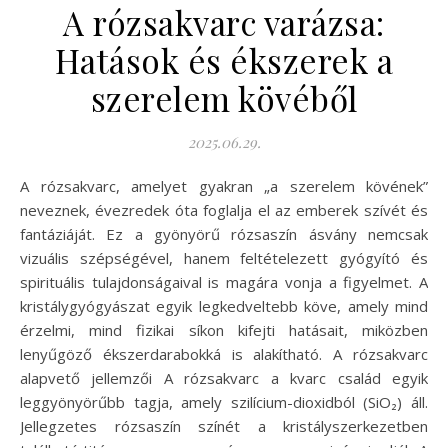
A rózsakvarc varázsa:
Hatások és ékszerek a
szerelem kövéből
2025.06.29.
A rózsakvarc, amelyet gyakran „a szerelem kövének”
neveznek, évezredek óta foglalja el az emberek szívét és
fantáziáját. Ez a gyönyörű rózsaszín ásvány nemcsak
vizuális szépségével, hanem feltételezett gyógyító és
spirituális tulajdonságaival is magára vonja a figyelmet. A
kristálygyógyászat egyik legkedveltebb köve, amely mind
érzelmi, mind fizikai síkon kifejti hatásait, miközben
lenyűgöző ékszerdarabokká is alakítható. A rózsakvarc
alapvető jellemzői A rózsakvarc a kvarc család egyik
leggyönyörűbb tagja, amely szilícium-dioxidból (SiO₂) áll.
Jellegzetes rózsaszín színét a kristályszerkezetben