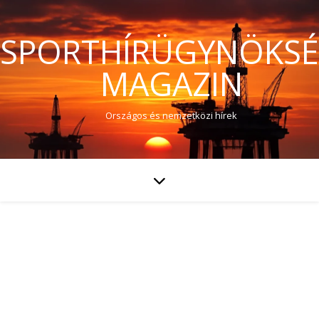
SPORTHÍRÜGYNÖKS
MAGAZIN
Országos és nemzetközi hírek