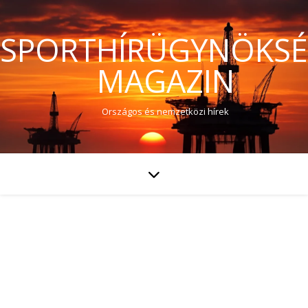
SPORTHÍRÜGYNÖKS
MAGAZIN
Országos és nemzetközi hírek