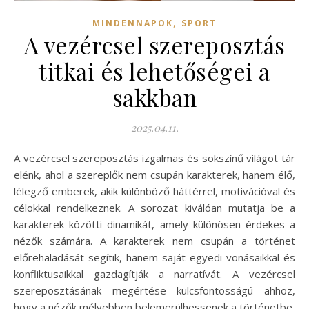
,
MINDENNAPOK
SPORT
A vezércsel szereposztás
titkai és lehetőségei a
sakkban
2025.04.11.
A vezércsel szereposztás izgalmas és sokszínű világot tár
elénk, ahol a szereplők nem csupán karakterek, hanem élő,
lélegző emberek, akik különböző háttérrel, motivációval és
célokkal rendelkeznek. A sorozat kiválóan mutatja be a
karakterek közötti dinamikát, amely különösen érdekes a
nézők számára. A karakterek nem csupán a történet
előrehaladását segítik, hanem saját egyedi vonásaikkal és
konfliktusaikkal gazdagítják a narratívát. A vezércsel
szereposztásának megértése kulcsfontosságú ahhoz,
hogy a nézők mélyebben belemerülhessenek a történetbe,