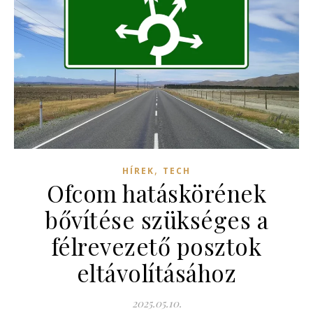
,
HÍREK
TECH
Ofcom hatáskörének
bővítése szükséges a
félrevezető posztok
eltávolításához
2025.05.10.