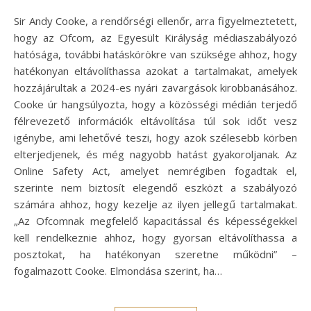
Sir Andy Cooke, a rendőrségi ellenőr, arra figyelmeztetett,
hogy az Ofcom, az Egyesült Királyság médiaszabályozó
hatósága, további hatáskörökre van szüksége ahhoz, hogy
hatékonyan eltávolíthassa azokat a tartalmakat, amelyek
hozzájárultak a 2024-es nyári zavargások kirobbanásához.
Cooke úr hangsúlyozta, hogy a közösségi médián terjedő
félrevezető információk eltávolítása túl sok időt vesz
igénybe, ami lehetővé teszi, hogy azok szélesebb körben
elterjedjenek, és még nagyobb hatást gyakoroljanak. Az
Online Safety Act, amelyet nemrégiben fogadtak el,
szerinte nem biztosít elegendő eszközt a szabályozó
számára ahhoz, hogy kezelje az ilyen jellegű tartalmakat.
„Az Ofcomnak megfelelő kapacitással és képességekkel
kell rendelkeznie ahhoz, hogy gyorsan eltávolíthassa a
posztokat, ha hatékonyan szeretne működni” –
fogalmazott Cooke. Elmondása szerint, ha…