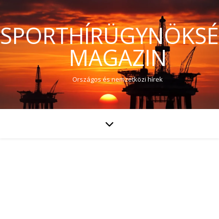
SPORTHÍRÜGYNÖKS
MAGAZIN
Országos és nemzetközi hírek