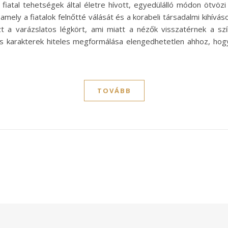
fiatal tehetségek által életre hívott, egyedülálló módon ötvözi
amely a fiatalok felnőtté válását és a korabeli társadalmi kihívás
 a varázslatos légkört, ami miatt a nézők visszatérnek a szín
s karakterek hiteles megformálása elengedhetetlen ahhoz, hog
TOVÁBB