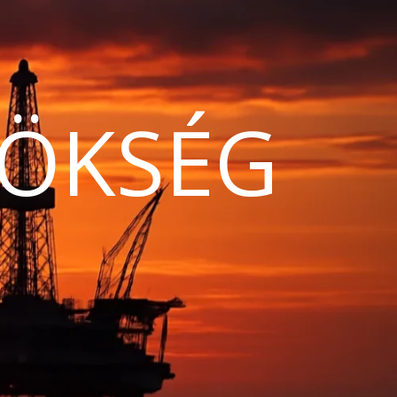
ÖKSÉG
N