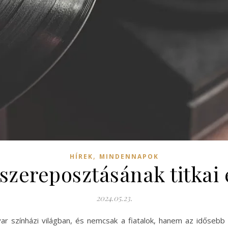
,
HÍREK
MINDENNAPOK
szereposztásának titkai
2024.05.23.
yar színházi világban, és nemcsak a fiatalok, hanem az időseb