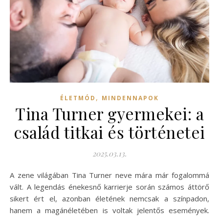
,
ÉLETMÓD
MINDENNAPOK
Tina Turner gyermekei: a
család titkai és történetei
2025.03.13.
A zene világában Tina Turner neve mára már fogalommá
vált. A legendás énekesnő karrierje során számos áttörő
sikert ért el, azonban életének nemcsak a színpadon,
hanem a magánéletében is voltak jelentős események.