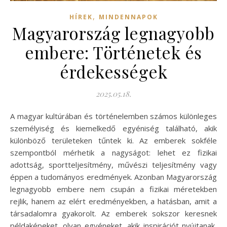
,
HÍREK
MINDENNAPOK
Magyarország legnagyobb
embere: Történetek és
érdekességek
2025.05.18.
A magyar kultúrában és történelemben számos különleges
személyiség és kiemelkedő egyéniség található, akik
különböző területeken tűntek ki. Az emberek sokféle
szempontból mérhetik a nagyságot: lehet ez fizikai
adottság, sportteljesítmény, művészi teljesítmény vagy
éppen a tudományos eredmények. Azonban Magyarország
legnagyobb embere nem csupán a fizikai méretekben
rejlik, hanem az elért eredményekben, a hatásban, amit a
társadalomra gyakorolt. Az emberek sokszor keresnek
példaképeket, olyan egyéneket, akik inspirációt nyújtanak,