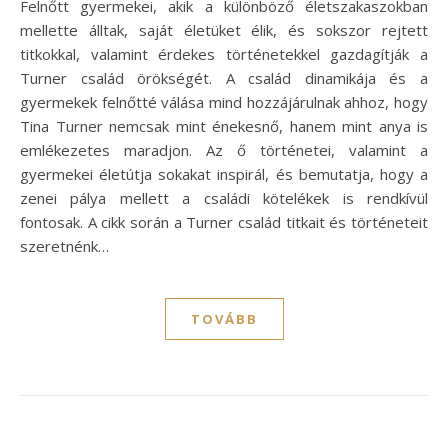
Felnőtt gyermekei, akik a különböző életszakaszokban
mellette álltak, saját életüket élik, és sokszor rejtett
titkokkal, valamint érdekes történetekkel gazdagítják a
Turner család örökségét. A család dinamikája és a
gyermekek felnőtté válása mind hozzájárulnak ahhoz, hogy
Tina Turner nemcsak mint énekesnő, hanem mint anya is
emlékezetes maradjon. Az ő történetei, valamint a
gyermekei életútja sokakat inspirál, és bemutatja, hogy a
zenei pálya mellett a családi kötelékek is rendkívül
fontosak. A cikk során a Turner család titkait és történeteit
szeretnénk…
TOVÁBB