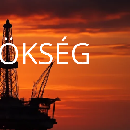
ÖKSÉG
N