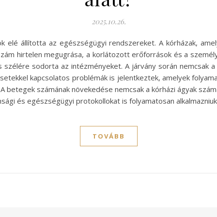
2025.10.26.
sok elé állította az egészségügyi rendszereket. A kórházak, ame
szám hirtelen megugrása, a korlátozott erőforrások és a személ
szélére sodorta az intézményeket. A járvány során nemcsak a Co
etekkel kapcsolatos problémák is jelentkeztek, amelyek folyamat
 A betegek számának növekedése nemcsak a kórházi ágyak számá
nsági és egészségügyi protokollokat is folyamatosan alkalmazniuk
TOVÁBB