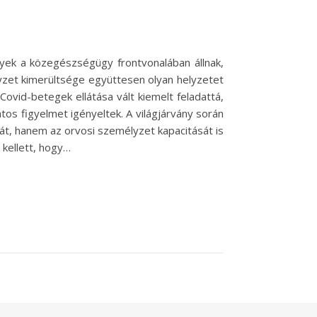
lyek a közegészségügy frontvonalában állnak,
yzet kimerültsége együttesen olyan helyzetet
vid-betegek ellátása vált kiemelt feladattá,
os figyelmet igényeltek. A világjárvány során
t, hanem az orvosi személyzet kapacitását is
 kellett, hogy…