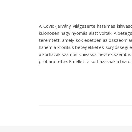
A Covid-járvány világszerte hatalmas kihívá
különösen nagy nyomás alatt voltak. A beteg
teremtett, amely sok esetben az összeomlás 
hanem a krónikus betegekkel és sürgősségi es
a kórházak számos kihívással néztek szembe.
próbára tette. Emellett a kórházaknak a bizto