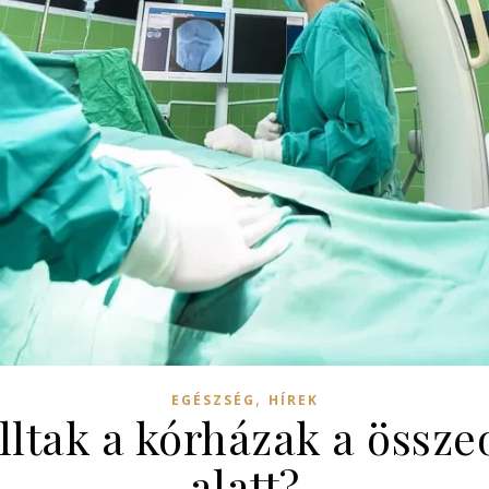
,
EGÉSZSÉG
HÍREK
lltak a kórházak a össz
alatt?