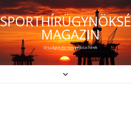
SPORTHÍRÜGYNÖKS
MAGAZIN
Országos és nemzetközi hírek