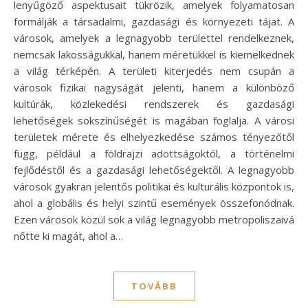
lenyűgöző aspektusait tükrözik, amelyek folyamatosan
formálják a társadalmi, gazdasági és környezeti tájat. A
városok, amelyek a legnagyobb területtel rendelkeznek,
nemcsak lakosságukkal, hanem méretükkel is kiemelkednek
a világ térképén. A területi kiterjedés nem csupán a
városok fizikai nagyságát jelenti, hanem a különböző
kultúrák, közlekedési rendszerek és gazdasági
lehetőségek sokszínűségét is magában foglalja. A városi
területek mérete és elhelyezkedése számos tényezőtől
függ, például a földrajzi adottságoktól, a történelmi
fejlődéstől és a gazdasági lehetőségektől. A legnagyobb
városok gyakran jelentős politikai és kulturális központok is,
ahol a globális és helyi szintű események összefonódnak.
Ezen városok közül sok a világ legnagyobb metropoliszaivá
nőtte ki magát, ahol a…
TOVÁBB