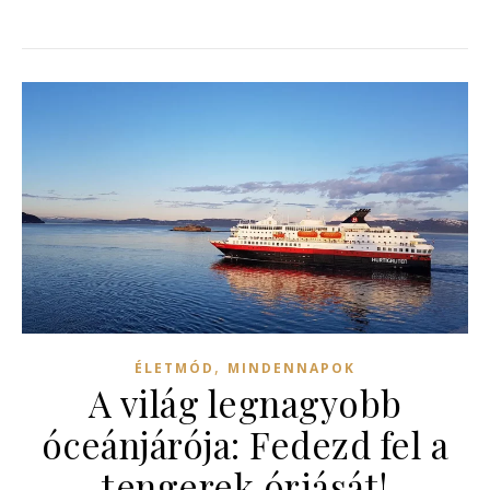
,
ÉLETMÓD
MINDENNAPOK
A világ legnagyobb
óceánjárója: Fedezd fel a
tengerek óriását!