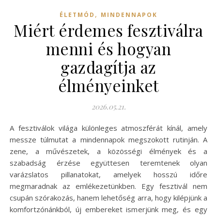
,
ÉLETMÓD
MINDENNAPOK
Miért érdemes fesztiválra
menni és hogyan
gazdagítja az
élményeinket
2026.05.21.
A fesztiválok világa különleges atmoszférát kínál, amely
messze túlmutat a mindennapok megszokott rutinján. A
zene, a művészetek, a közösségi élmények és a
szabadság érzése együttesen teremtenek olyan
varázslatos pillanatokat, amelyek hosszú időre
megmaradnak az emlékezetünkben. Egy fesztivál nem
csupán szórakozás, hanem lehetőség arra, hogy kilépjünk a
komfortzónánkból, új embereket ismerjünk meg, és egy