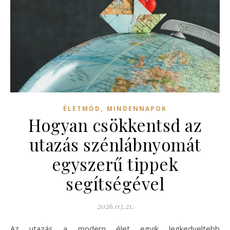
,
ÉLETMÓD
MINDENNAPOK
Hogyan csökkentsd az
utazás szénlábnyomát
egyszerű tippek
segítségével
2026.03.21.
Az utazás a modern élet egyik legkedveltebb