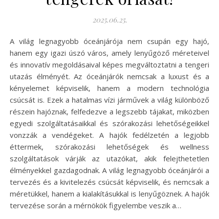
2025.06.25.
A világ legnagyobb óceánjárója nem csupán egy hajó,
hanem egy igazi úszó város, amely lenyűgöző méreteivel
és innovatív megoldásaival képes megváltoztatni a tengeri
utazás élményét. Az óceánjárók nemcsak a luxust és a
kényelemet képviselik, hanem a modern technológia
csúcsát is. Ezek a hatalmas vízi járművek a világ különböző
részein hajóznak, felfedezve a legszebb tájakat, miközben
egyedi szolgáltatásaikkal és szórakozási lehetőségeikkel
vonzzák a vendégeket. A hajók fedélzetén a legjobb
éttermek, szórakozási lehetőségek és wellness
szolgáltatások várják az utazókat, akik felejthetetlen
élményekkel gazdagodnak. A világ legnagyobb óceánjárói a
tervezés és a kivitelezés csúcsát képviselik, és nemcsak a
méretükkel, hanem a kialakításukkal is lenyűgöznek. A hajók
tervezése során a mérnökök figyelembe veszik a…