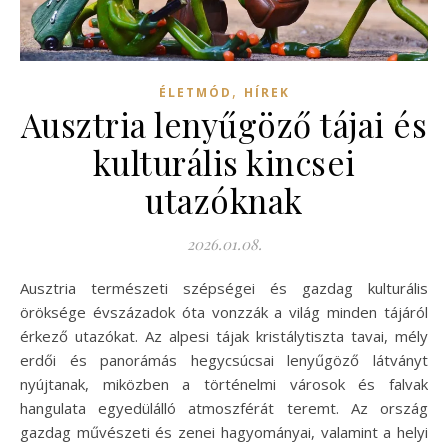
,
ÉLETMÓD
HÍREK
Ausztria lenyűgöző tájai és
kulturális kincsei
utazóknak
2026.01.08.
Ausztria természeti szépségei és gazdag kulturális
öröksége évszázadok óta vonzzák a világ minden tájáról
érkező utazókat. Az alpesi tájak kristálytiszta tavai, mély
erdői és panorámás hegycsúcsai lenyűgöző látványt
nyújtanak, miközben a történelmi városok és falvak
hangulata egyedülálló atmoszférát teremt. Az ország
gazdag művészeti és zenei hagyományai, valamint a helyi