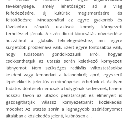
tevékenysége, amely lehetőséget ad a világ
felfedezésére, új kultúrák megismerésére és
feltöltődésre. Mindazonáltal az egyre gyakoribb és
távolabbra irányuló utazások komoly környezeti
terheléssel járnak. A szén-dioxid-kibocsátás növekedése
hozzájárul a globális felmelegedéshez, ami egyre
sürgetőbb problémává válik. Ezért egyre fontosabbá válik,
hogy tudatosan gondolkozzunk arról, hogyan
csökkenthetjük az utazás során keletkező környezeti
lábnyomot. Nem szükséges radikális változtatásokba
kezdeni vagy lemondani a kalandokról; apró, egyszerű
lépésekkel is jelentős eredményeket érhetünk el. Az ilyen
tudatos döntések nemcsak a bolygónak kedveznek, hanem
hosszú távon az utazók pénztárcáját és élményeit is
gazdagíthatják. Válassz környezetbarát közlekedési
módokat Az utazás során a legnagyobb szénlábnyomot
általában a közlekedés jelenti, különösen a…