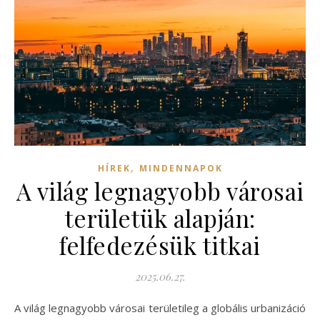
,
HÍREK
MINDENNAPOK
A világ legnagyobb városai
területük alapján:
felfedezésük titkai
2025.06.27.
A világ legnagyobb városai területileg a globális urbanizáció