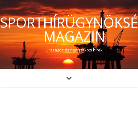
SPORTHÍRÜGYNÖKS
MAGAZIN
Országos és nemzetközi hírek