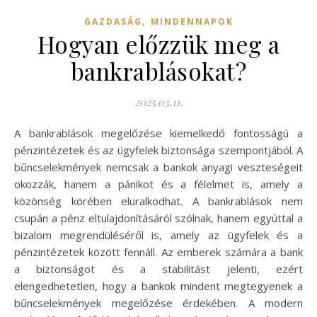
,
GAZDASÁG
MINDENNAPOK
Hogyan előzzük meg a
bankrablásokat?
2025.03.11.
A bankrablások megelőzése kiemelkedő fontosságú a
pénzintézetek és az ügyfelek biztonsága szempontjából. A
bűncselekmények nemcsak a bankok anyagi veszteségeit
okozzák, hanem a pánikot és a félelmet is, amely a
közönség körében eluralkodhat. A bankrablások nem
csupán a pénz eltulajdonításáról szólnak, hanem egyúttal a
bizalom megrendüléséről is, amely az ügyfelek és a
pénzintézetek között fennáll. Az emberek számára a bank
a biztonságot és a stabilitást jelenti, ezért
elengedhetetlen, hogy a bankok mindent megtegyenek a
bűncselekmények megelőzése érdekében. A modern