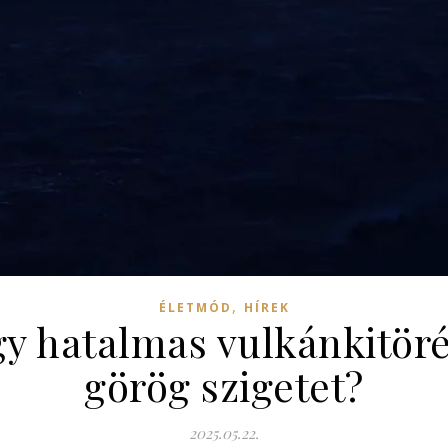
,
ÉLETMÓD
HÍREK
gy hatalmas vulkánkitör
görög szigetet?
2025.05.22.