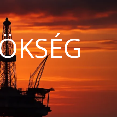
ÖKSÉG
N