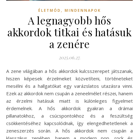
,
ÉLETMÓD
MINDENNAPOK
A legnagyobb hős
akkordok titkai és hatásuk
a zenére
2025.06.27.
A zene világában a hős akkordok kulcsszerepet játszanak,
hiszen képesek érzelmeket közvetíteni, történeteket
mesélni és a hallgatókat egy varázslatos utazásra vinni.
Ezek az akkordok nem csupán a zeneelmélet részei, hanem
az érzelmi hatásuk miatt is különleges figyelmet
érdemelnek. A hős akkordok gyakran a drámai
pillanatokhoz, a csúcspontokhoz és a feszültség
csökkentéséhez kapcsolódnak, így elengedhetetlenek a
zeneszerzés során. A hős akkordok nem csupán a
klasszikus zenében, hanem a modern pop, rock és