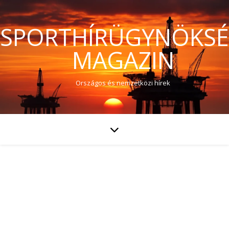
SPORTHÍRÜGYNÖKS
MAGAZIN
Országos és nemzetközi hírek