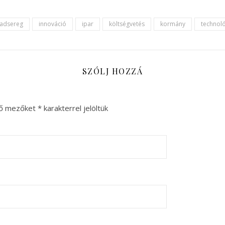
adsereg
innováció
ipar
költségvetés
kormány
technol
SZÓLJ HOZZÁ
ző mezőket
*
karakterrel jelöltük