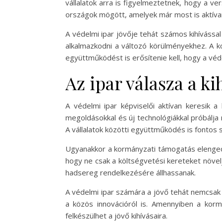
vállalatok arra is figyelmeztetnek, hogy a v
országok mögött, amelyek már most is aktívan 
A védelmi ipar jövője tehát számos kihíváss
alkalmazkodni a változó körülményekhez. A k
együttműködést is erősítenie kell, hogy a v
Az ipar válasza a k
A védelmi ipar képviselői aktívan keresik a
megoldásokkal és új technológiákkal próbálj
A vállalatok közötti együttműködés is fontos 
Ugyanakkor a kormányzati támogatás elengedhe
hogy ne csak a költségvetési kereteket növel
hadsereg rendelkezésére állhassanak.
A védelmi ipar számára a jövő tehát nemcsak
a közös innovációról is. Amennyiben a kor
felkészülhet a jövő kihívásaira.