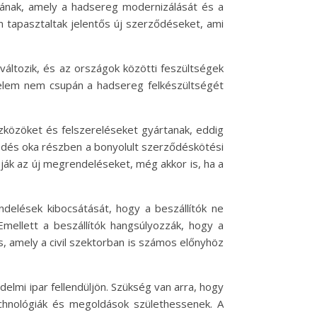
ának, amely a hadsereg modernizálását és a
m tapasztaltak jelentős új szerződéseket, ami
áltozik, és az országok közötti feszültségek
delem nem csupán a hadsereg felkészültségét
szközöket és felszereléseket gyártanak, eddig
kedés oka részben a bonyolult szerződéskötési
ják az új megrendeléseket, még akkor is, ha a
ndelések kibocsátását, hogy a beszállítók ne
Emellett a beszállítók hangsúlyozzák, hogy a
s, amely a civil szektorban is számos előnyhöz
lmi ipar fellendüljön. Szükség van arra, hogy
echnológiák és megoldások születhessenek. A