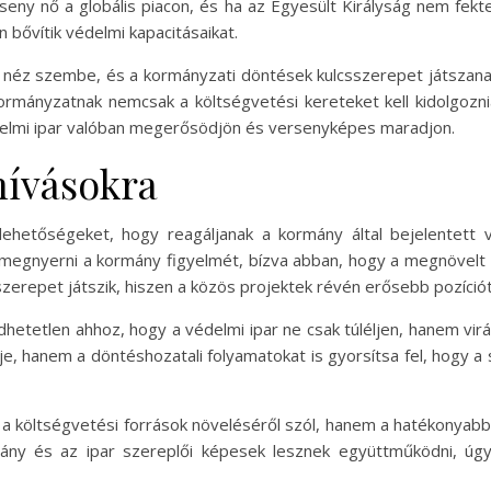
erseny nő a globális piacon, és ha az Egyesült Királyság nem fek
bővítik védelmi kapacitásaikat.
al néz szembe, és a kormányzati döntések kulcsszerepet játszana
ormányzatnak nemcsak a költségvetési kereteket kell kidolgozni
édelmi ipar valóban megerősödjön és versenyképes maradjon.
ihívásokra
 lehetőségeket, hogy reagáljanak a kormány által bejelentett v
a megnyerni a kormány figyelmét, bízva abban, hogy a megnövelt
szerepet játszik, hiszen a közös projektek révén erősebb pozíciót
tetlen ahhoz, hogy a védelmi ipar ne csak túléljen, hanem virágo
je, hanem a döntéshozatali folyamatokat is gyorsítsa fel, hogy 
 a költségvetési források növeléséről szól, hanem a hatékonyab
mány és az ipar szereplői képesek lesznek együttműködni, úgy