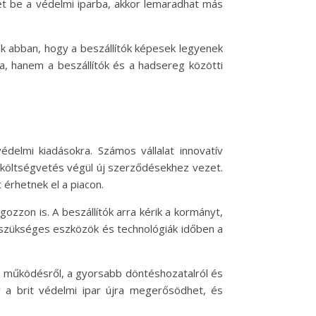
tet be a védelmi iparba, akkor lemaradhat más
k abban, hogy a beszállítók képesek legyenek
a, hanem a beszállítók és a hadsereg közötti
édelmi kiadásokra. Számos vállalat innovatív
 költségvetés végül új szerződésekhez vezet.
 érhetnek el a piacon.
zzon is. A beszállítók arra kérik a kormányt,
a szükséges eszközök és technológiák időben a
b működésről, a gyorsabb döntéshozatalról és
 a brit védelmi ipar újra megerősödhet, és