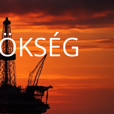
ÖKSÉG
N