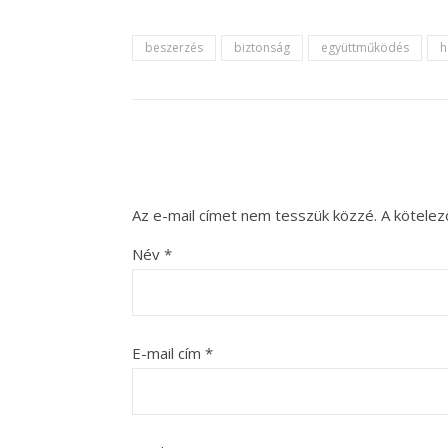
beszerzés
biztonság
együttműködés
h
Az e-mail címet nem tesszük közzé.
A kötele
Név
*
E-mail cím
*