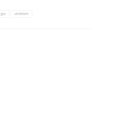
ógia
védelem