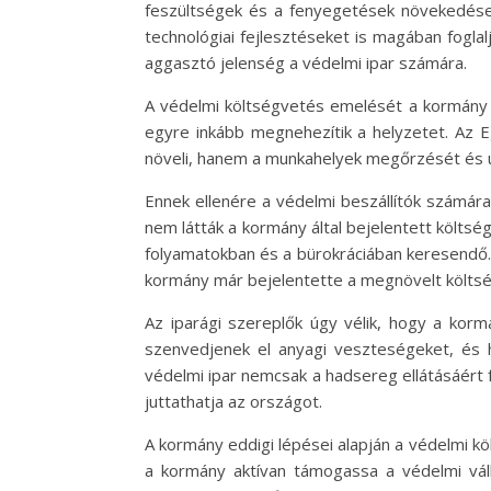
feszültségek és a fenyegetések növekedése
technológiai fejlesztéseket is magában fogla
aggasztó jelenség a védelmi ipar számára.
A védelmi költségvetés emelését a kormány m
egyre inkább megnehezítik a helyzetet. Az 
növeli, hanem a munkahelyek megőrzését és új
Ennek ellenére a védelmi beszállítók számára
nem látták a kormány által bejelentett költs
folyamatokban és a bürokráciában keresendő. 
kormány már bejelentette a megnövelt költs
Az iparági szereplők úgy vélik, hogy a korm
szenvedjenek el anyagi veszteségeket, és ho
védelmi ipar nemcsak a hadsereg ellátásáért f
juttathatja az országot.
A kormány eddigi lépései alapján a védelmi k
a kormány aktívan támogassa a védelmi váll