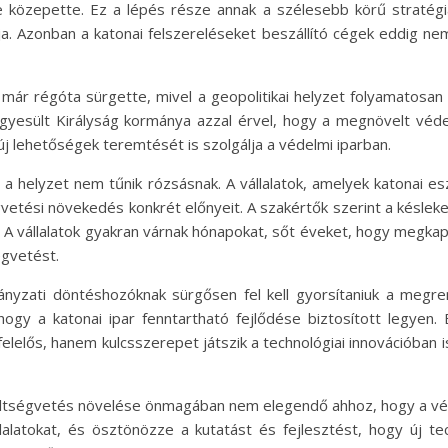
 közepette. Ez a lépés része annak a szélesebb körű stratégi
lja. Azonban a katonai felszereléseket beszállító cégek eddig ne
ár régóta sürgette, mivel a geopolitikai helyzet folyamatosan v
Egyesült Királyság kormánya azzal érvel, hogy a megnövelt vé
 lehetőségek teremtését is szolgálja a védelmi iparban.
 a helyzet nem tűnik rózsásnak. A vállalatok, amelyek katonai e
égvetési növekedés konkrét előnyeit. A szakértők szerint a késle
A vállalatok gyakran várnak hónapokat, sőt éveket, hogy megkap
égvetést.
ányzati döntéshozóknak sürgősen fel kell gyorsítaniuk a megre
gy a katonai ipar fenntartható fejlődése biztosított legyen. 
elelős, hanem kulcsszerepet játszik a technológiai innovációban i
öltségvetés növelése önmagában nem elegendő ahhoz, hogy a véde
alatokat, és ösztönözze a kutatást és fejlesztést, hogy új t