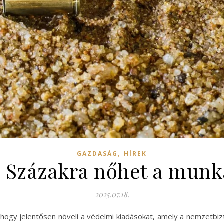
,
GAZDASÁG
HÍREK
: Százakra nőhet a munk
2025.07.18.
 hogy jelentősen növeli a védelmi kiadásokat, amely a nemzetbi