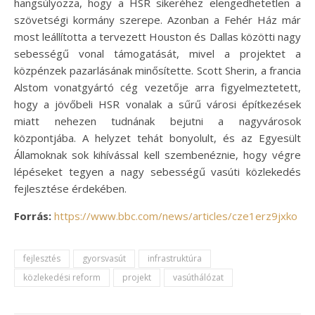
hangsúlyozza, hogy a HSR sikeréhez elengedhetetlen a
szövetségi kormány szerepe. Azonban a Fehér Ház már
most leállította a tervezett Houston és Dallas közötti nagy
sebességű vonal támogatását, mivel a projektet a
közpénzek pazarlásának minősítette. Scott Sherin, a francia
Alstom vonatgyártó cég vezetője arra figyelmeztetett,
hogy a jövőbeli HSR vonalak a sűrű városi építkezések
miatt nehezen tudnának bejutni a nagyvárosok
központjába. A helyzet tehát bonyolult, és az Egyesült
Államoknak sok kihívással kell szembenéznie, hogy végre
lépéseket tegyen a nagy sebességű vasúti közlekedés
fejlesztése érdekében.
Forrás:
https://www.bbc.com/news/articles/cze1erz9jxko
fejlesztés
gyorsvasút
infrastruktúra
közlekedési reform
projekt
vasúthálózat