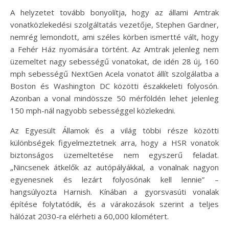
A helyzetet tovább bonyolítja, hogy az állami Amtrak
vonatközlekedési szolgáltatás vezetője, Stephen Gardner,
nemrég lemondott, ami széles körben ismertté vált, hogy
a Fehér Ház nyomására történt. Az Amtrak jelenleg nem
üzemeltet nagy sebességű vonatokat, de idén 28 új, 160
mph sebességű NextGen Acela vonatot állít szolgálatba a
Boston és Washington DC közötti északkeleti folyosón.
Azonban a vonal mindössze 50 mérföldén lehet jelenleg
150 mph-nál nagyobb sebességgel közlekedni.
Az Egyesült Államok és a világ többi része közötti
különbségek figyelmeztetnek arra, hogy a HSR vonatok
biztonságos üzemeltetése nem egyszerű feladat.
„Nincsenek átkelők az autópályákkal, a vonalnak nagyon
egyenesnek és lezárt folyosónak kell lennie” –
hangsúlyozta Harnish. Kínában a gyorsvasúti vonalak
építése folytatódik, és a várakozások szerint a teljes
hálózat 2030-ra elérheti a 60,000 kilométert.