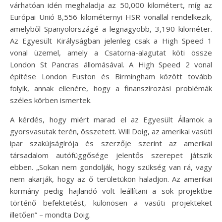
várhatóan idén meghaladja az 50,000 kilométert, míg az
Európai Unió 8,556 kilométernyi HSR vonallal rendelkezik,
amelyből Spanyolországé a legnagyobb, 3,190 kilométer.
Az Egyesült Királyságban jelenleg csak a High Speed 1
vonal üzemel, amely a Csatorna-alagutat köti össze
London St Pancras állomásával. A High Speed 2 vonal
építése London Euston és Birmingham között tovább
folyik, annak ellenére, hogy a finanszírozási problémák
széles körben ismertek.
A kérdés, hogy miért marad el az Egyesült Államok a
gyorsvasutak terén, összetett. Will Doig, az amerikai vasúti
ipar szakújságírója és szerzője szerint az amerikai
társadalom autófüggősége jelentős szerepet játszik
ebben. „Sokan nem gondolják, hogy szükség van rá, vagy
nem akarják, hogy az ő területükön haladjon. Az amerikai
kormány pedig hajlandó volt leállítani a sok projektbe
történő befektetést, különösen a vasúti projekteket
illetően” – mondta Doig.