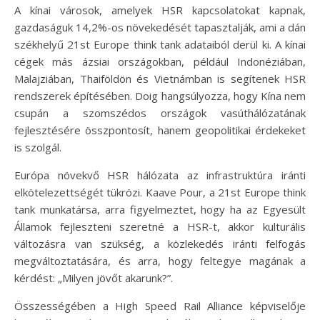
A kínai városok, amelyek HSR kapcsolatokat kapnak,
gazdaságuk 14,2%-os növekedését tapasztalják, ami a dán
székhelyű 21st Europe think tank adataiból derül ki. A kínai
cégek más ázsiai országokban, például Indonéziában,
Malajziában, Thaiföldön és Vietnámban is segítenek HSR
rendszerek építésében. Doig hangsúlyozza, hogy Kína nem
csupán a szomszédos országok vasúthálózatának
fejlesztésére összpontosít, hanem geopolitikai érdekeket
is szolgál.
Európa növekvő HSR hálózata az infrastruktúra iránti
elkötelezettségét tükrözi. Kaave Pour, a 21st Europe think
tank munkatársa, arra figyelmeztet, hogy ha az Egyesült
Államok fejleszteni szeretné a HSR-t, akkor kulturális
változásra van szükség, a közlekedés iránti felfogás
megváltoztatására, és arra, hogy feltegye magának a
kérdést: „Milyen jövőt akarunk?”.
Összességében a High Speed Rail Alliance képviselője