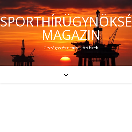
SPORTHÍRÜGYNÖKS
MAGAZIN
Országos és nemzetközi hírek