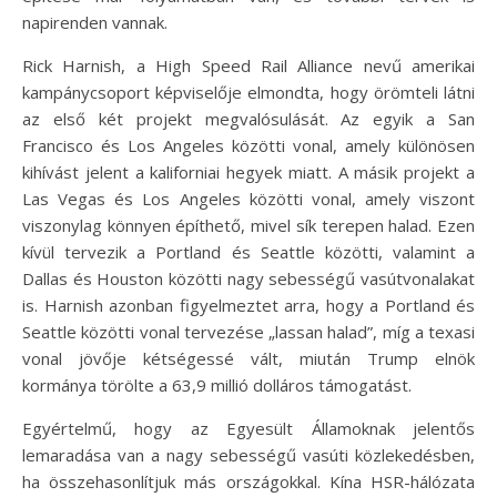
napirenden vannak.
Rick Harnish, a High Speed Rail Alliance nevű amerikai
kampánycsoport képviselője elmondta, hogy örömteli látni
az első két projekt megvalósulását. Az egyik a San
Francisco és Los Angeles közötti vonal, amely különösen
kihívást jelent a kaliforniai hegyek miatt. A másik projekt a
Las Vegas és Los Angeles közötti vonal, amely viszont
viszonylag könnyen építhető, mivel sík terepen halad. Ezen
kívül tervezik a Portland és Seattle közötti, valamint a
Dallas és Houston közötti nagy sebességű vasútvonalakat
is. Harnish azonban figyelmeztet arra, hogy a Portland és
Seattle közötti vonal tervezése „lassan halad”, míg a texasi
vonal jövője kétségessé vált, miután Trump elnök
kormánya törölte a 63,9 millió dolláros támogatást.
Egyértelmű, hogy az Egyesült Államoknak jelentős
lemaradása van a nagy sebességű vasúti közlekedésben,
ha összehasonlítjuk más országokkal. Kína HSR-hálózata