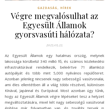
,
GAZDASÁG
HÍREK
Végre megvalósulhat az
Egyesült Államok
gyorsvasúti hálózata?
2025.05.22.
Az Egyesült Államok egy hatalmas ország, melynek
lakossága körülbelül 340 millió fő, és számos közlekedési
infrastruktúrával rendelkezik, beleértve 71 államközi
autópályát és több mint 5,000 nyilvános repülőteret.
Azonban jelenleg nincsenek nagy sebességű vasútvonalai,
ami éles ellentétben áll a világ többi részével, különösen
Kínával, Japánnal és Európával. Most azonban úgy tűnik,
hogy az Egyesült Államok végre lépéseket tesz a helyzet
megváltoztatására, mivel két nagy sebességű vasútvonal
építése már folyamatban van, és további tervek is