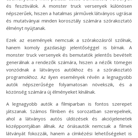
és fesztiválok. A monster truck versenyek különösen
népszerűek, hiszen a hatalmas járművek látványos ugrásai
és mutatványai minden korosztály számára szórakoztató
élményt nyújtanak.
Ezek az események nemcsak a szórakozásról szólnak,
hanem komoly gazdasági jelentőséggel is bírnak. A
monster truck versenyek és bemutatók jelentős bevételt
generálnak a rendezők számára, hiszen a nézők tömegei
vonzódnak a látványos autókhoz és a szórakoztató
programokhoz. Az ilyen események révén a legnagyobb
autók népszerűsége folyamatosan növekszik, és a
közönség számára új élményeket kínálnak.
A legnagyobb autók a filmiparban is fontos szerepet
játszanak. Számos filmben és sorozatban szerepelnek,
ahol a látványos autós üldözések és akciójelenetek
középpontjában állnak. Az óriásautók nemcsak a filmek
látványát fokozzák, hanem a címkézési lehetőségeket is