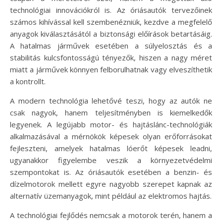
technológiai innovációkról is. Az óriásautók tervezőinek
számos kihívással kell szembenézniük, kezdve a megfelelő
anyagok kiválasztásától a biztonsági előírások betartásáig.
A hatalmas járművek esetében a súlyelosztás és a
stabilitás kulcsfontosságú tényezők, hiszen a nagy méret
miatt a járművek könnyen felborulhatnak vagy elveszíthetik
a kontrollt.
A modern technológia lehetővé teszi, hogy az autók ne
csak nagyok, hanem teljesítményben is kiemelkedők
legyenek. A legújabb motor- és hajtáslánc-technológiák
alkalmazásával a mérnökök képesek olyan erőforrásokat
fejleszteni, amelyek hatalmas lóerőt képesek leadni,
ugyanakkor figyelembe veszik a környezetvédelmi
szempontokat is. Az óriásautók esetében a benzin- és
dízelmotorok mellett egyre nagyobb szerepet kapnak az
alternatív üzemanyagok, mint például az elektromos hajtás.
A technológiai fejlődés nemcsak a motorok terén, hanem a