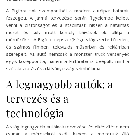
A Bigfoot sok szempontból a modern autóipar határait
feszegeti. A jármű tervezése során figyelembe kellett
venni a biztonságot és a stabilitást, hiszen a hatalmas
méret és súly miatt komoly kihívások elé állítja a
mérnököket. A Bigfoot népszerűsége világszerte töretlen,
és számos filmben, televíziós műsorban és reklámban
szerepelt. Az autó nemcsak a monster truck versenyek
egyik középpontja, hanem a kultúrába is beépült, mint a
szórakoztatás és a látványosság szimbóluma.
A legnagyobb autók: a
tervezés és a
technológia
A világ legnagyobb autóinak tervezése és elkészítése nem
csupán a méretekről szól, hanem a mögöttük álló