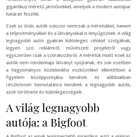
gigantikus méretű járművekkel, amelyek a modern autóipar
határait feszítik.
Ezek az óriás autók sokszor nemcsak a méretükkel, hanem
a teljesítményükkel és a látványukkal is lenyűgöznek. A világ
legnagyobb autói gyakran különleges célokat szolgálnak,
legyen szó reklámról, művészeti projektről vagy
egyszerűen csak a szórakozásról. A méretük miatt ezek az
autók nem mindennapi látványt nyújtanak, és sok esetben
a hagyományos közlekedési eszközökkel ellentétben a
figyelem középpontjába kerülnek. Az alábbiakban
részletesen bemutatásra kerülnek a legnagyobb autók,
azok története és különlegességeik.
A világ legnagyobb
autója: a Bigfoot
A Bigfoot az egyik legismertebb gigantikus autó a világon,