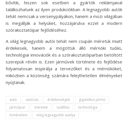
bővítik, hiszen sok esetben a gyártók reklámjaival
találkozhatunk az ilyen produkciókban. A legnagyobb autók
tehát nemcsak a versenypályákon, hanem a mozi világában
is megállják a helyüket, hozzájárulva ezzel a modern
szórakoztatóipar fejlődéséhez.
A világ legnagyobb autói tehát nem csupán méretük miatt
érdekesek, hanem a mögöttük álló mérnöki tudás,
technológiai innovációk és a szórakoztatóiparban betöltött
szerepük révén is. Ezen járművek története és fejlődése
folyamatosan inspirálja a tervezőket és a mérnököket,
miközben a közönség számára felejthetetlen élményeket
nyújtanak.
autó
autózás
érdekességek
gigantikus jármű
járműipar
méretek
szállítás
technológia
történelem
világ legnagyobb autója