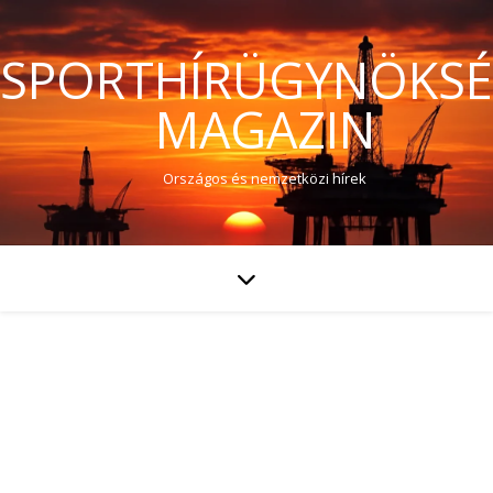
SPORTHÍRÜGYNÖKS
MAGAZIN
Országos és nemzetközi hírek