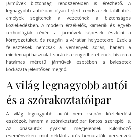
járművek biztonsági rendszereiben is érezhető. A
legnagyobb autókban olyan fejlett rendszerek találhatók,
amelyek segítenek a vezetőnek a biztonságos
közlekedésben. A modern érzékelők, kamerák és egyéb
technológiák révén a járművek képesek észlelni a
környezetüket, és reagálni a váratlan helyzetekre. Ezek a
fejlesztések nemcsak a versenyek során, hanem a
mindennapi használat során is elengedhetetlenek, hiszen a
hatalmas méretű járművek esetében a balesetek
kockázata jelentősen megnő.
A világ legnagyobb autói
és a szórakoztatóipar
A világ legnagyobb autói nem csupán közlekedési
eszközök, hanem a szórakoztatóipar fontos szereplői is.
Az óriásautók gyakran megjelennek különböző
eseményeken, mint például autós bemutatók, versenyek