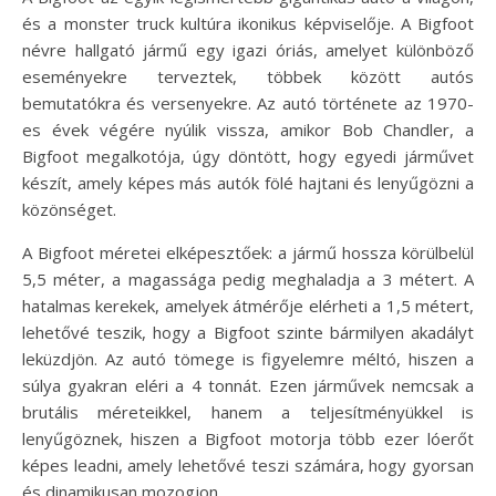
és a monster truck kultúra ikonikus képviselője. A Bigfoot
névre hallgató jármű egy igazi óriás, amelyet különböző
eseményekre terveztek, többek között autós
bemutatókra és versenyekre. Az autó története az 1970-
es évek végére nyúlik vissza, amikor Bob Chandler, a
Bigfoot megalkotója, úgy döntött, hogy egyedi járművet
készít, amely képes más autók fölé hajtani és lenyűgözni a
közönséget.
A Bigfoot méretei elképesztőek: a jármű hossza körülbelül
5,5 méter, a magassága pedig meghaladja a 3 métert. A
hatalmas kerekek, amelyek átmérője elérheti a 1,5 métert,
lehetővé teszik, hogy a Bigfoot szinte bármilyen akadályt
leküzdjön. Az autó tömege is figyelemre méltó, hiszen a
súlya gyakran eléri a 4 tonnát. Ezen járművek nemcsak a
brutális méreteikkel, hanem a teljesítményükkel is
lenyűgöznek, hiszen a Bigfoot motorja több ezer lóerőt
képes leadni, amely lehetővé teszi számára, hogy gyorsan
és dinamikusan mozogjon.