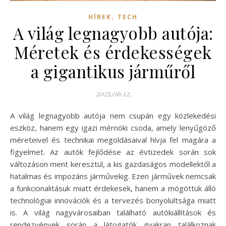
,
HÍREK
TECH
A világ legnagyobb autója:
Méretek és érdekességek
a gigantikus járműről
2025.06.12.
A világ legnagyobb autója nem csupán egy közlekedési
eszköz, hanem egy igazi mérnöki csoda, amely lenyűgöző
méreteivel és technikai megoldásaival hívja fel magára a
figyelmet. Az autók fejlődése az évtizedek során sok
változáson ment keresztül, a kis gazdaságos modellektől a
hatalmas és impozáns járművekig. Ezen járművek nemcsak
a funkcionalitásuk miatt érdekesek, hanem a mögöttük álló
technológiai innovációk és a tervezés bonyolultsága miatt
is. A világ nagyvárosaiban található autókiállítások és
rendezvények során a látogatók gyakran találkoznak