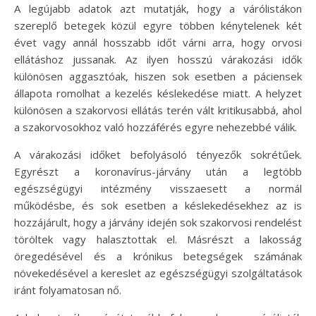
A legújabb adatok azt mutatják, hogy a várólistákon
szereplő betegek közül egyre többen kénytelenek két
évet vagy annál hosszabb időt várni arra, hogy orvosi
ellátáshoz jussanak. Az ilyen hosszú várakozási idők
különösen aggasztóak, hiszen sok esetben a páciensek
állapota romolhat a kezelés késlekedése miatt. A helyzet
különösen a szakorvosi ellátás terén vált kritikusabbá, ahol
a szakorvosokhoz való hozzáférés egyre nehezebbé válik.
A várakozási időket befolyásoló tényezők sokrétűek.
Egyrészt a koronavírus-járvány után a legtöbb
egészségügyi intézmény visszaesett a normál
működésbe, és sok esetben a késlekedésekhez az is
hozzájárult, hogy a járvány idején sok szakorvosi rendelést
töröltek vagy halasztottak el. Másrészt a lakosság
öregedésével és a krónikus betegségek számának
növekedésével a kereslet az egészségügyi szolgáltatások
iránt folyamatosan nő.