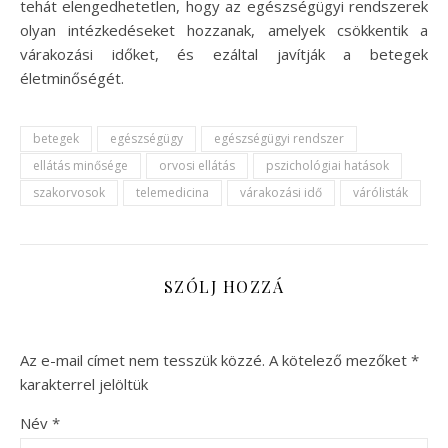
tehát elengedhetetlen, hogy az egészségügyi rendszerek
olyan intézkedéseket hozzanak, amelyek csökkentik a
várakozási időket, és ezáltal javítják a betegek
életminőségét.
betegek
egészségügy
egészségügyi rendszer
ellátás minősége
orvosi ellátás
pszichológiai hatások
szakorvosok
telemedicina
várakozási idő
várólisták
SZÓLJ HOZZÁ
Az e-mail címet nem tesszük közzé.
A kötelező mezőket
*
karakterrel jelöltük
Név
*