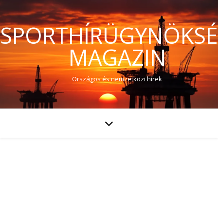
SPORTHÍRÜGYNÖKS
MAGAZIN
Országos és nemzetközi hírek