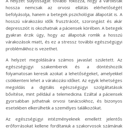
A helyzet súlyosságát tovább fokozza, hogy a várólisták
hossza nemcsak az orvosi ellátás elérhetőségét
befolyásolja, hanem a betegek pszichológiai állapotát is. A
hosszú várakozási idők frusztrációt, szorongást és akár
depressziót is okozhatnak a páciensek körében. A betegek
gyakran érzik úgy, hogy az állapotuk romlik a hosszú
várakozások miatt, és ez a stressz további egészségügyi
problémákhoz is vezethet.
A helyzet megoldására számos javaslat született. Az
egészségügyi szakemberek és a döntéshozók
folyamatosan keresik azokat a lehetőségeket, amelyekkel
csökkenteni lehet a várakozási időket. Az egyik lehetséges
megoldás a digitális egészségügyi szolgáltatások
bővítése, mint például a telemedicina. Ezáltal a páciensek
gyorsabban juthatnak orvosi tanácsokhoz, és bizonyos
esetekben elkerülhetik a személyes találkozókat.
Az egészségügyi intézményeknek emellett jelentős
erőforrásokat kellene fordítaniuk a szakorvosok számának