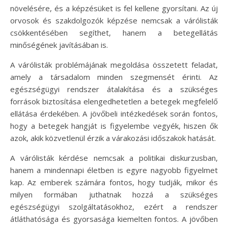
növelésére, és a képzésüket is fel kellene gyorsítani. Az új
orvosok és szakdolgozók képzése nemcsak a várólisták
csökkentésében segíthet, hanem a betegellátás
minőségének javításában is.
A várólisták problémájának megoldása összetett feladat,
amely a társadalom minden szegmensét érinti. Az
egészségügyi rendszer átalakítása és a szükséges
források biztosítása elengedhetetlen a betegek megfelelő
ellátása érdekében. A jövőbeli intézkedések során fontos,
hogy a betegek hangját is figyelembe vegyék, hiszen ők
azok, akik közvetlenül érzik a várakozási időszakok hatását.
A várólisták kérdése nemcsak a politikai diskurzusban,
hanem a mindennapi életben is egyre nagyobb figyelmet
kap. Az emberek számára fontos, hogy tudják, mikor és
milyen formában juthatnak hozzá a szükséges
egészségügyi szolgáltatásokhoz, ezért a rendszer
átláthatósága és gyorsasága kiemelten fontos. A jövőben