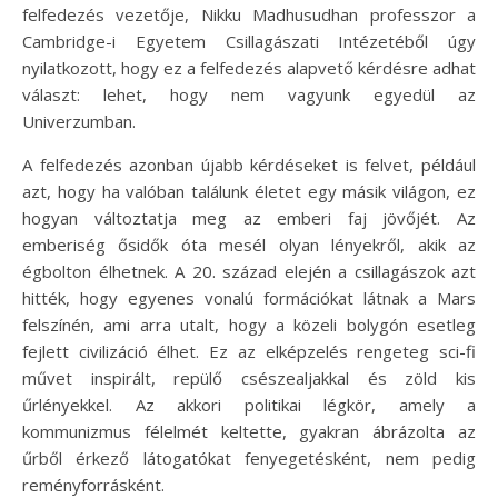
felfedezés vezetője, Nikku Madhusudhan professzor a
Cambridge-i Egyetem Csillagászati Intézetéből úgy
nyilatkozott, hogy ez a felfedezés alapvető kérdésre adhat
választ: lehet, hogy nem vagyunk egyedül az
Univerzumban.
A felfedezés azonban újabb kérdéseket is felvet, például
azt, hogy ha valóban találunk életet egy másik világon, ez
hogyan változtatja meg az emberi faj jövőjét. Az
emberiség ősidők óta mesél olyan lényekről, akik az
égbolton élhetnek. A 20. század elején a csillagászok azt
hitték, hogy egyenes vonalú formációkat látnak a Mars
felszínén, ami arra utalt, hogy a közeli bolygón esetleg
fejlett civilizáció élhet. Ez az elképzelés rengeteg sci-fi
művet inspirált, repülő csészealjakkal és zöld kis
űrlényekkel. Az akkori politikai légkör, amely a
kommunizmus félelmét keltette, gyakran ábrázolta az
űrből érkező látogatókat fenyegetésként, nem pedig
reményforrásként.