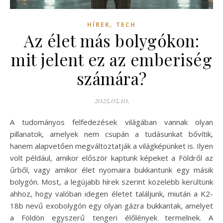
,
HÍREK
TECH
Az élet más bolygókon:
mit jelent ez az emberiség
számára?
2025.05.10.
A tudományos felfedezések világában vannak olyan
pillanatok, amelyek nem csupán a tudásunkat bővítik,
hanem alapvetően megváltoztatják a világképünket is. Ilyen
volt például, amikor először kaptunk képeket a Földről az
űrből, vagy amikor élet nyomaira bukkantunk egy másik
bolygón. Most, a legújabb hírek szerint közelebb kerültünk
ahhoz, hogy valóban idegen életet találjunk, miután a K2-
18b nevű exobolygón egy olyan gázra bukkantak, amelyet
a Földön egyszerű tengeri élőlények termelnek. A