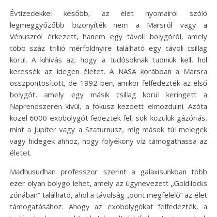
Évtizedekkel később, az élet nyomairól szóló
legmeggyőzőbb bizonyíték nem a Marsról vagy a
Vénuszról érkezett, hanem egy távoli bolygóról, amely
több száz trillió mérföldnyire található egy távoli csillag
körül. A kihívás az, hogy a tudósoknak tudniuk kell, hol
keressék az idegen életet. A NASA korábban a Marsra
összpontosított, de 1992-ben, amikor felfedezték az első
bolygót, amely egy másik csillag körül keringett a
Naprendszeren kívül, a fókusz kezdett elmozdulni. Azóta
közel 6000 exobolygót fedeztek fel, sok közülük gázóriás,
mint a Jupiter vagy a Szaturnusz, míg mások túl melegek
vagy hidegek ahhoz, hogy folyékony víz támogathassa az
életet.
Madhusudhan professzor szerint a galaxisunkban több
ezer olyan bolygó lehet, amely az úgynevezett „Goldilocks
zónában” található, ahol a távolság „pont megfelelő” az élet
támogatásához. Ahogy az exobolygókat felfedezték, a