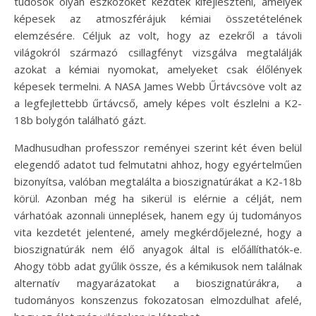
tudósok olyan eszközöket kezdtek kifejleszteni, amelyek
képesek az atmoszférájuk kémiai összetételének
elemzésére. Céljuk az volt, hogy az ezekről a távoli
világokról származó csillagfényt vizsgálva megtalálják
azokat a kémiai nyomokat, amelyeket csak élőlények
képesek termelni. A NASA James Webb Űrtávcsöve volt az
a legfejlettebb űrtávcső, amely képes volt észlelni a K2-
18b bolygón található gázt.
Madhusudhan professzor reményei szerint két éven belül
elegendő adatot tud felmutatni ahhoz, hogy egyértelműen
bizonyítsa, valóban megtalálta a bioszignatúrákat a K2-18b
körül. Azonban még ha sikerül is elérnie a célját, nem
várhatóak azonnali ünneplések, hanem egy új tudományos
vita kezdetét jelentené, amely megkérdőjelezné, hogy a
bioszignatúrák nem élő anyagok által is előállíthatók-e.
Ahogy több adat gyűlik össze, és a kémikusok nem találnak
alternatív magyarázatokat a bioszignatúrákra, a
tudományos konszenzus fokozatosan elmozdulhat afelé,