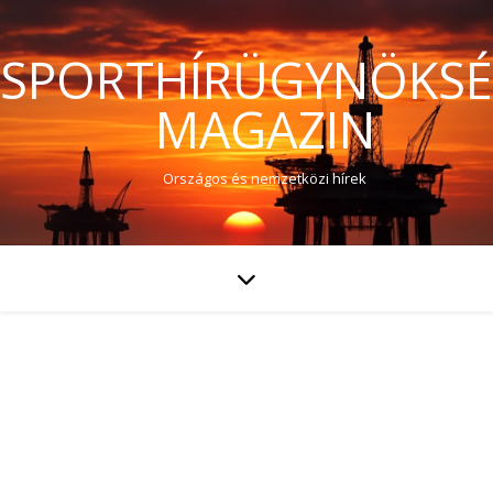
SPORTHÍRÜGYNÖKS
MAGAZIN
Országos és nemzetközi hírek