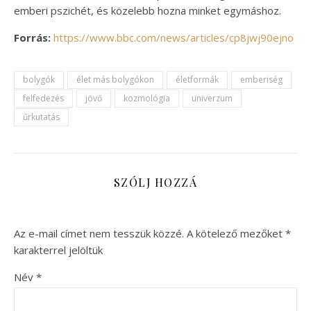
emberi pszichét, és közelebb hozna minket egymáshoz.
Forrás:
https://www.bbc.com/news/articles/cp8jwj90ejno
bolygók
élet más bolygókon
életformák
emberiség
felfedezés
jövő
kozmológia
univerzum
űrkutatás
SZÓLJ HOZZÁ
Az e-mail címet nem tesszük közzé.
A kötelező mezőket
*
karakterrel jelöltük
Név
*