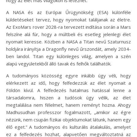
hogy az élet más világokon is létezhet.
A NASA és az Európai Űrügynökség (ESA) különféle
küldetéseket tervez, hogy nyomokat találjanak az életre.
Az ExoMars rover 2028-ra tervezett indítása során a Mars
felszíne alá fúr, hogy a múltbeli és esetleg jelenlegi élet
nyomait keresse. Közben a NASA a Titan nevű Szaturnusz
holdjára irányítja a Dragonfly nevű űrszondát, amely 2034-
ben landol. Titan egy különleges világ, amelyen a szén
alapú vegyületekből álló tavak és felhők találhatók.
A tudományos közösség egyre inkább úgy véli, hogy
elérkezett az idő, hogy felfedezzük az élet nyomait a
Földön kívül. A felfedezés hatalmas hatással lenne a
társadalomra, hiszen a tudósok úgy vélik, az élet
megtalálása nem félelmet, hanem reményt hozna. Ahogy
Madhusudhan professzor fogalmazott, „amikor az égre
nézünk, nem csupán fizikai objektumokat látunk, hanem egy
élő eget.” A tudományos és kulturális átalakulás, amelyet
ez a felfedezés hozhat, alapvetően megváltoztatná az