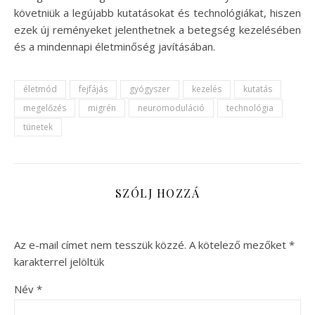
követniük a legújabb kutatásokat és technológiákat, hiszen
ezek új reményeket jelenthetnek a betegség kezelésében
és a mindennapi életminőség javításában.
életmód
fejfájás
gyógyszer
kezelés
kutatás
megelőzés
migrén
neuromoduláció
technológia
tünetek
SZÓLJ HOZZÁ
Az e-mail címet nem tesszük közzé.
A kötelező mezőket
*
karakterrel jelöltük
Név
*