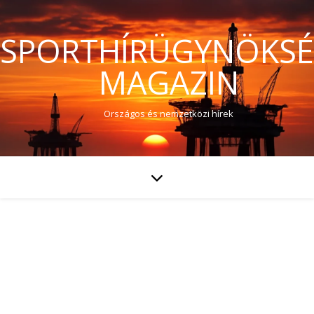
SPORTHÍRÜGYNÖKS
MAGAZIN
Országos és nemzetközi hírek