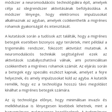
módszer a neuromodulációs technológiákra épít, amelyek
célja az idegrendszer aktivitásának befolyásolása. A
módszer lényege, hogy elektromos impulzusokat
alkalmaznak az agyban, amelyek csökkenthetik a migrénes
rohamok gyakoriságát és intenzitását.
A kutatások során a tudósok azt találták, hogy a migrénes
betegek esetében bizonyos agyi területek, mint például a
trigeminális rendszer, fokozott aktivitást mutatnak. A
neuromodulációs technikák segítségével ezek az
aktivitások szabályozhatóvá válnak, ami potenciálisan
csökkentheti a migrénes rohamok számát. Az eljárás során
a betegek egy speciális eszközt kapnak, amelyet a fejre
helyeznek, és amely impulzusokat küld az agyba. A kutatók
remélik, hogy ez a technológia hosszú távú megoldást
kínálhat a migrénes betegek számára.
Az új technológia előnye, hogy minimálisan invazív és
mellékhatásai is lényegesen kisebbek lehetnek, mint a
hagyományos gyógyszeres kezeléseknek. A tudományos