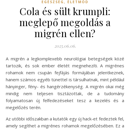
,
EGÉSZSÉG
ÉLETMÓD
Cola és sült krumpli:
meglepő megoldás a
migrén ellen?
2025.06.06.
A migrén a legkomplexebb neurológiai betegségek közé
tartozik, és sok ember életét megnehezíti. A migrénes
rohamok nem csupán fejfájás formájában jelentkeznek,
hanem számos egyéb tünettel is társulhatnak, mint például
hányinger, fény- és hangérzékenység. A migrén okai még
mindig nem teljesen tisztázottak, de a tudomány
folyamatosan új felfedezéseket tesz a kezelés és a
megelőzés terén.
Az utóbbi időszakban a kutatók egy új hack-et fedeztek fel,
amely segíthet a migrénes rohamok megelőzésében. Ez a