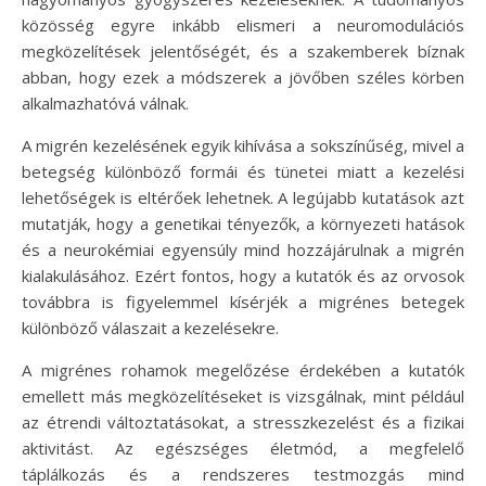
közösség egyre inkább elismeri a neuromodulációs
megközelítések jelentőségét, és a szakemberek bíznak
abban, hogy ezek a módszerek a jövőben széles körben
alkalmazhatóvá válnak.
A migrén kezelésének egyik kihívása a sokszínűség, mivel a
betegség különböző formái és tünetei miatt a kezelési
lehetőségek is eltérőek lehetnek. A legújabb kutatások azt
mutatják, hogy a genetikai tényezők, a környezeti hatások
és a neurokémiai egyensúly mind hozzájárulnak a migrén
kialakulásához. Ezért fontos, hogy a kutatók és az orvosok
továbbra is figyelemmel kísérjék a migrénes betegek
különböző válaszait a kezelésekre.
A migrénes rohamok megelőzése érdekében a kutatók
emellett más megközelítéseket is vizsgálnak, mint például
az étrendi változtatásokat, a stresszkezelést és a fizikai
aktivitást. Az egészséges életmód, a megfelelő
táplálkozás és a rendszeres testmozgás mind