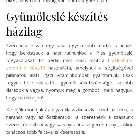
őket, ahová nem mindig van lehetőségünk eljutni.
Gyümölcslé készítés
házilag
Szerencsére van egy jóval egyszerűbb módja is annak,
hogy beiktassuk a napi rutinunkba a friss gyümölcslé
fogyasztását. Ez pedig nem más, mint a
hordozható
smoothie készítő
használata, amelynek a segítségével
pillanatok alatt igazi vitaminbombát gyárthatunk. Csak
tegyük bele választott gyümölcsöket/zöldséget apróbb
darabokra vágva, nyomjuk meg a gombot, majd hagyjuk,
hogy turmixoljon!
Kezdjük mondjuk az olyan klasszikusokkal, mint az alma, a
narancs vagy az őszibarack! Ha szeretnénk a szájízünk
szerint édesíteni vagy savanyítani a végeredményt, akkor
tanácsos több fajtával is kísérletezni.