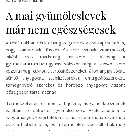
van a poharunkban.
A mai gyümölcslevek
már nem egészségesek
A reklámokban róluk elhangzó ígéretek azzal kapcsolatban,
hogy zamatosak, frissek és tele vannak vitaminokkal,
inkább csak marketing, mintsem a valóság. A
gyümölcstartalmuk ugyanis sokszor még a 20%-ot sem
közelíti meg, cukrot, , tartósítószereket, állományjavítókat,
sűrítő anyagokat, stabilizátorokat, emulgeálószereket,
tömegnövelő szereket és hordozó anyagokat viszont
bőségesen tartalmaznak.
Természetesen ez nem azt jelenti, hogy ne léteznének
valóban jó dobozos gyümölcslevek. Ezek azonban a
hagyományos közértekben általában nem kaphatók, inkább
csak a bioboltokban, és a termelőktől vásárolhatjuk meg