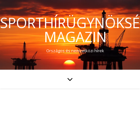
SPORTHÍRÜGYNÖKS
MAGAZIN
Országos és nemzetközi hírek