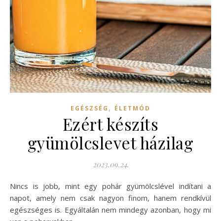
,
EGÉSZSÉG
ÉLETMÓD
Ezért készíts
gyümölcslevet házilag
2023.09.24.
Nincs is jobb, mint egy pohár gyümölcslével indítani a
napot, amely nem csak nagyon finom, hanem rendkívül
egészséges is. Egyáltalán nem mindegy azonban, hogy mi