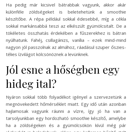
Ha pedig már kicsivel bátrabbak vagyunk, akkor akár
különféle zöldségeket is beletehetünk a smoothie
készítőbe. A répa például sokkal édesebbé, míg a cékla
sokkal markánsabbá teszi az elkészült gyümölcsitalt. De a
tökéletes összhatás érdekében a fűszerekhez is bátran
nyúlhatunk. Fahéj, csillagánizs, vanília – ezek mind-mind
nagyon jól passzolnak az almához, ráadásul szuper őszies-
télies ízvilágot kölcsönöznek a levünknek.
Jól esne a hőségben egy
hideg ital?
Nyáron sokkal több folyadékot igényel a szervezetünk a
megnövekedett hőmérséklet miatt. Egy idő után azonban
hajlamosak vagyunk ráunni a vízre, így jó ha van a
tarsolyunkban egy hordozható smoothie készítő, amelybe
ha a zöldségeken és a gyümölcsökön kívül még pár