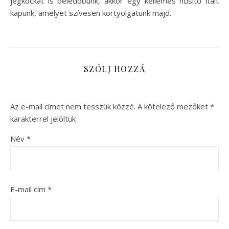
jégkockát is beledobunk, akkor egy kellemes hűsítő italt
kapunk, amelyet szívesen kortyolgatunk majd.
SZÓLJ HOZZÁ
Az e-mail címet nem tesszük közzé.
A kötelező mezőket
*
karakterrel jelöltük
Név
*
E-mail cím
*