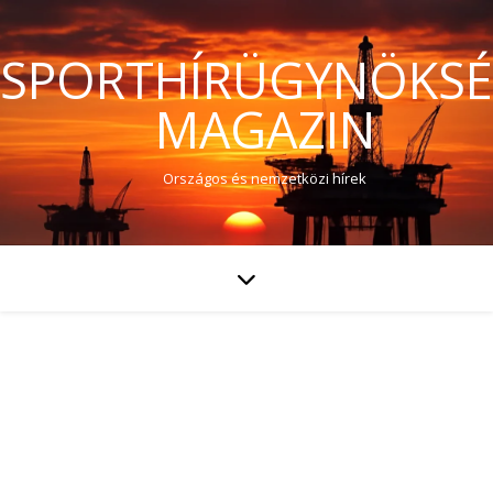
SPORTHÍRÜGYNÖKS
MAGAZIN
Országos és nemzetközi hírek