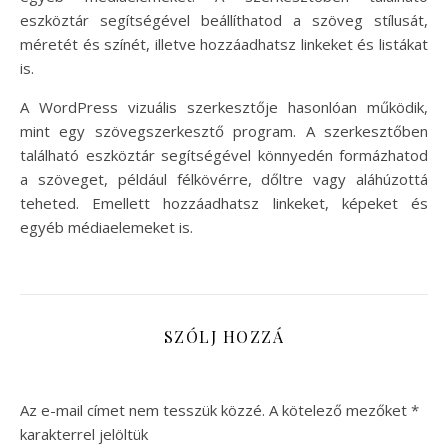
eszköztár segítségével beállíthatod a szöveg stílusát,
méretét és színét, illetve hozzáadhatsz linkeket és listákat
is.
A WordPress vizuális szerkesztője hasonlóan működik,
mint egy szövegszerkesztő program. A szerkesztőben
található eszköztár segítségével könnyedén formázhatod
a szöveget, például félkövérre, dőltre vagy aláhúzottá
teheted. Emellett hozzáadhatsz linkeket, képeket és
egyéb médiaelemeket is.
SZÓLJ HOZZÁ
Az e-mail címet nem tesszük közzé.
A kötelező mezőket
*
karakterrel jelöltük