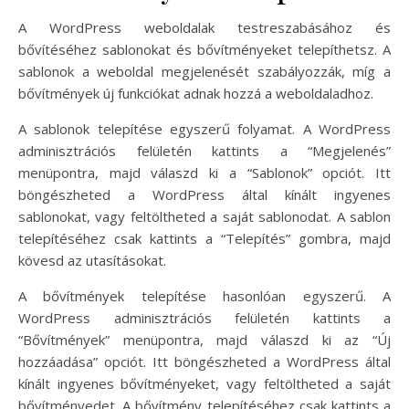
A WordPress weboldalak testreszabásához és
bővítéséhez sablonokat és bővítményeket telepíthetsz. A
sablonok a weboldal megjelenését szabályozzák, míg a
bővítmények új funkciókat adnak hozzá a weboldaladhoz.
A sablonok telepítése egyszerű folyamat. A WordPress
adminisztrációs felületén kattints a “Megjelenés”
menüpontra, majd válaszd ki a “Sablonok” opciót. Itt
böngészheted a WordPress által kínált ingyenes
sablonokat, vagy feltöltheted a saját sablonodat. A sablon
telepítéséhez csak kattints a “Telepítés” gombra, majd
kövesd az utasításokat.
A bővítmények telepítése hasonlóan egyszerű. A
WordPress adminisztrációs felületén kattints a
“Bővítmények” menüpontra, majd válaszd ki az “Új
hozzáadása” opciót. Itt böngészheted a WordPress által
kínált ingyenes bővítményeket, vagy feltöltheted a saját
bővítményedet. A bővítmény telepítéséhez csak kattints a