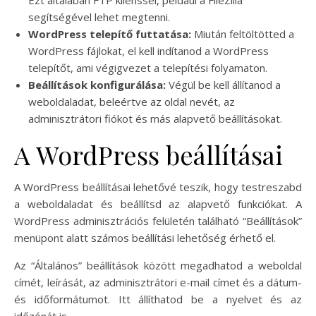
Ezt általában FTP klienssel, például a FileZilla
segítségével lehet megtenni.
WordPress telepítő futtatása:
Miután feltöltötted a
WordPress fájlokat, el kell indítanod a WordPress
telepítőt, ami végigvezet a telepítési folyamaton.
Beállítások konfigurálása:
Végül be kell állítanod a
weboldaladat, beleértve az oldal nevét, az
adminisztrátori fiókot és más alapvető beállításokat.
A WordPress beállításai
A WordPress beállításai lehetővé teszik, hogy testreszabd
a weboldaladat és beállítsd az alapvető funkciókat. A
WordPress adminisztrációs felületén található “Beállítások”
menüpont alatt számos beállítási lehetőség érhető el.
Az “Általános” beállítások között megadhatod a weboldal
címét, leírását, az adminisztrátori e-mail címet és a dátum-
és időformátumot. Itt állíthatod be a nyelvet és az