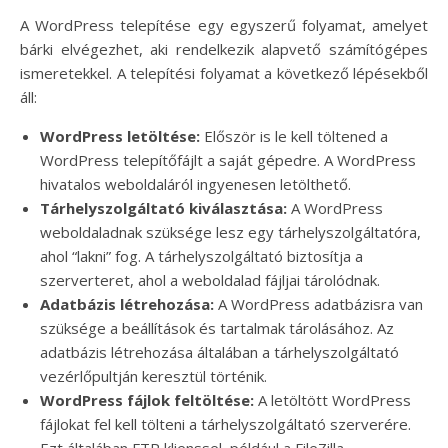
A WordPress telepítése egy egyszerű folyamat, amelyet
bárki elvégezhet, aki rendelkezik alapvető számítógépes
ismeretekkel. A telepítési folyamat a következő lépésekből
áll:
WordPress letöltése:
Először is le kell töltened a
WordPress telepítőfájlt a saját gépedre. A WordPress
hivatalos weboldaláról ingyenesen letölthető.
Tárhelyszolgáltató kiválasztása:
A WordPress
weboldaladnak szüksége lesz egy tárhelyszolgáltatóra,
ahol “lakni” fog. A tárhelyszolgáltató biztosítja a
szerverteret, ahol a weboldalad fájljai tárolódnak.
Adatbázis létrehozása:
A WordPress adatbázisra van
szüksége a beállítások és tartalmak tárolásához. Az
adatbázis létrehozása általában a tárhelyszolgáltató
vezérlőpultján keresztül történik.
WordPress fájlok feltöltése:
A letöltött WordPress
fájlokat fel kell tölteni a tárhelyszolgáltató szerverére.