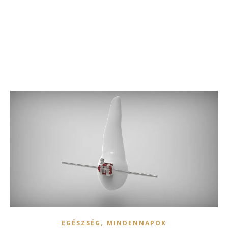
,
EGÉSZSÉG
MINDENNAPOK