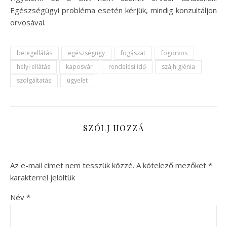
Egészségügyi probléma esetén kérjük, mindig konzultáljon
orvosával.
betegellátás
egészségügy
fogászat
fogorvos
helyi ellátás
kaposvár
rendelési idő
szájhigiénia
szolgáltatás
ügyelet
SZÓLJ HOZZÁ
Az e-mail címet nem tesszük közzé.
A kötelező mezőket
*
karakterrel jelöltük
Név
*