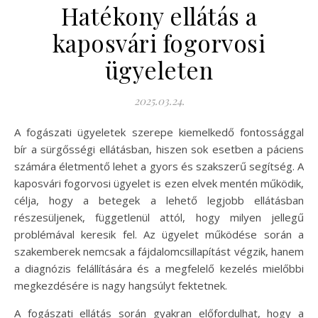
Hatékony ellátás a
kaposvári fogorvosi
ügyeleten
2025.03.24.
A fogászati ügyeletek szerepe kiemelkedő fontossággal
bír a sürgősségi ellátásban, hiszen sok esetben a páciens
számára életmentő lehet a gyors és szakszerű segítség. A
kaposvári fogorvosi ügyelet is ezen elvek mentén működik,
célja, hogy a betegek a lehető legjobb ellátásban
részesüljenek, függetlenül attól, hogy milyen jellegű
problémával keresik fel. Az ügyelet működése során a
szakemberek nemcsak a fájdalomcsillapítást végzik, hanem
a diagnózis felállítására és a megfelelő kezelés mielőbbi
megkezdésére is nagy hangsúlyt fektetnek.
A fogászati ellátás során gyakran előfordulhat, hogy a