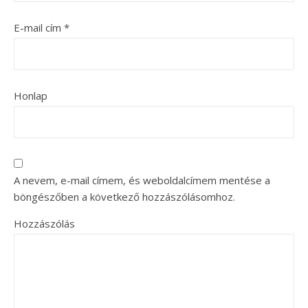
E-mail cím
*
Honlap
A nevem, e-mail címem, és weboldalcímem mentése a
böngészőben a következő hozzászólásomhoz.
Hozzászólás