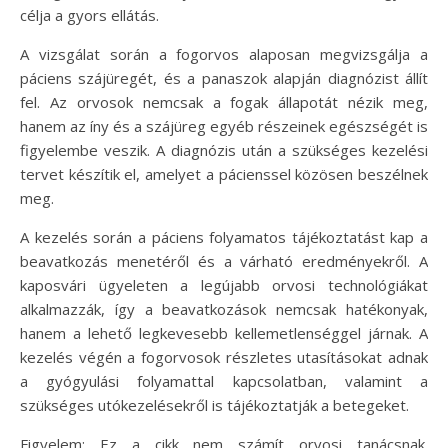
célja a gyors ellátás.
A vizsgálat során a fogorvos alaposan megvizsgálja a
páciens szájüregét, és a panaszok alapján diagnózist állít
fel. Az orvosok nemcsak a fogak állapotát nézik meg,
hanem az íny és a szájüreg egyéb részeinek egészségét is
figyelembe veszik. A diagnózis után a szükséges kezelési
tervet készítik el, amelyet a pácienssel közösen beszélnek
meg.
A kezelés során a páciens folyamatos tájékoztatást kap a
beavatkozás menetéről és a várható eredményekről. A
kaposvári ügyeleten a legújabb orvosi technológiákat
alkalmazzák, így a beavatkozások nemcsak hatékonyak,
hanem a lehető legkevesebb kellemetlenséggel járnak. A
kezelés végén a fogorvosok részletes utasításokat adnak
a gyógyulási folyamattal kapcsolatban, valamint a
szükséges utókezelésekről is tájékoztatják a betegeket.
Figyelem: Ez a cikk nem számít orvosi tanácsnak.