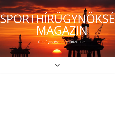
SPORTHÍRÜGYNÖKS
MAGAZIN
Országos és nemzetközi hírek