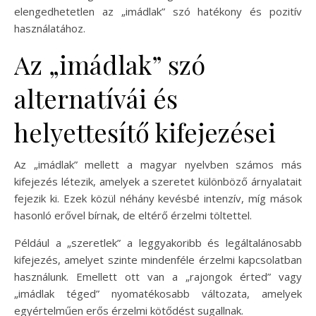
elengedhetetlen az „imádlak” szó hatékony és pozitív
használatához.
Az „imádlak” szó
alternatívái és
helyettesítő kifejezései
Az „imádlak” mellett a magyar nyelvben számos más
kifejezés létezik, amelyek a szeretet különböző árnyalatait
fejezik ki. Ezek közül néhány kevésbé intenzív, míg mások
hasonló erővel bírnak, de eltérő érzelmi töltettel.
Például a „szeretlek” a leggyakoribb és legáltalánosabb
kifejezés, amelyet szinte mindenféle érzelmi kapcsolatban
használunk. Emellett ott van a „rajongok érted” vagy
„imádlak téged” nyomatékosabb változata, amelyek
egyértelműen erős érzelmi kötődést sugallnak.