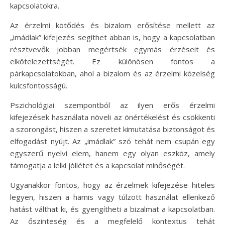
kapcsolatokra.
Az érzelmi kötődés és bizalom erősítése mellett az
„imádlak” kifejezés segíthet abban is, hogy a kapcsolatban
résztvevők jobban megértsék egymás érzéseit és
elkötelezettségét. Ez különösen fontos a
párkapcsolatokban, ahol a bizalom és az érzelmi közelség
kulcsfontosságú.
Pszichológiai szempontból az ilyen erős érzelmi
kifejezések használata növeli az önértékelést és csökkenti
a szorongást, hiszen a szeretet kimutatása biztonságot és
elfogadást nyújt. Az „imádlak” szó tehát nem csupán egy
egyszerű nyelvi elem, hanem egy olyan eszköz, amely
támogatja a lelki jóllétet és a kapcsolat minőségét.
Ugyanakkor fontos, hogy az érzelmek kifejezése hiteles
legyen, hiszen a hamis vagy túlzott használat ellenkező
hatást válthat ki, és gyengítheti a bizalmat a kapcsolatban.
Az őszinteség és a megfelelő kontextus tehát