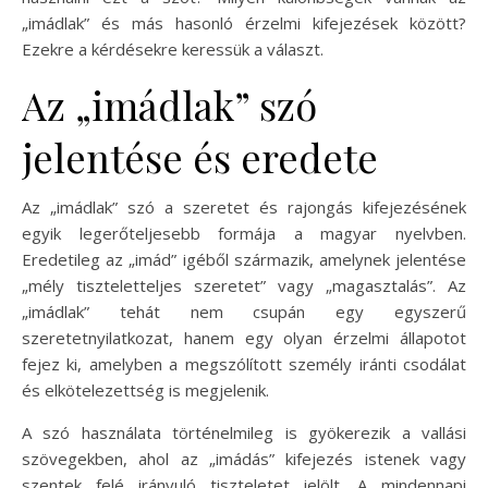
„imádlak” és más hasonló érzelmi kifejezések között?
Ezekre a kérdésekre keressük a választ.
Az „imádlak” szó
jelentése és eredete
Az „imádlak” szó a szeretet és rajongás kifejezésének
egyik legerőteljesebb formája a magyar nyelvben.
Eredetileg az „imád” igéből származik, amelynek jelentése
„mély tiszteletteljes szeretet” vagy „magasztalás”. Az
„imádlak” tehát nem csupán egy egyszerű
szeretetnyilatkozat, hanem egy olyan érzelmi állapotot
fejez ki, amelyben a megszólított személy iránti csodálat
és elkötelezettség is megjelenik.
A szó használata történelmileg is gyökerezik a vallási
szövegekben, ahol az „imádás” kifejezés istenek vagy
szentek felé irányuló tiszteletet jelölt. A mindennapi