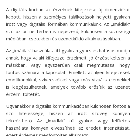
A digitális korban az érzelmek kifejezése új dimenziókat
kapott, hiszen a személyes találkozások helyett gyakran
írott vagy digitális formában kommunikálunk. Az „imádlak”
szó az online térben is népszerű, különösen a közösségi
médiában, csetekben és üzenetküldő alkalmazásokban.
Az „imádlak” használata itt gyakran gyors és hatásos módja
annak, hogy valaki kifejezze érzelmeit, jó érzést keltsen a
másikban, vagy egyszerűen csak megmutassa, hogy
fontos számára a kapcsolat. Emellett az ilyen kifejezések
emotikonokkal, szívecskékkel vagy más vizuális elemekkel
is kiegészülhetnek, amelyek tovább erősítik az üzenet
érzelmi töltetét.
Ugyanakkor a digitális kommunikációban különösen fontos a
szó hitelessége, hiszen az írott szöveg könnyen
félreérthető. Az „imádlak” túl gyakori vagy felületes
használata könnyen elveszítheti az eredeti intenzitását,
ezért érdemes megfontoltan alkalmazni.