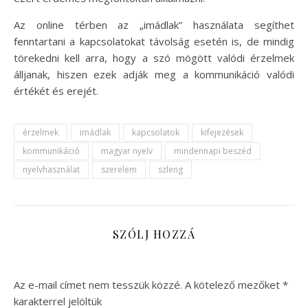
Az online térben az „imádlak” használata segíthet
fenntartani a kapcsolatokat távolság esetén is, de mindig
törekedni kell arra, hogy a szó mögött valódi érzelmek
álljanak, hiszen ezek adják meg a kommunikáció valódi
értékét és erejét.
érzelmek
imádlak
kapcsolatok
kifejezések
kommunikáció
magyar nyelv
mindennapi beszéd
nyelvhasználat
szerelem
szleng
SZÓLJ HOZZÁ
Az e-mail címet nem tesszük közzé.
A kötelező mezőket
*
karakterrel jelöltük