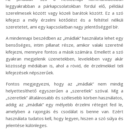
leggyakrabban a párkapcsolatokban fordul elő, például
szerelmesek között vagy közeli barátok között. Ez a szó
kifejezi a mély érzelmi kötődést és a feltétel nélküli
szeretetet, ami egy kapcsolatban nagy jelentőséggel bír.
A mindennapi beszédben az „imádlak” használata lehet egy
bensőséges, intim pillanat része, amikor valaki szeretné
kifejezni, mennyire fontos a másik számára. Emellett a szó
gyakran megjelenik üzenetekben, levelekben vagy akár
közösségi médiában is, ahol a rövid, de érzelmekkel teli
kifejezések népszerűek.
Fontos megjegyezni, hogy az „imádlak” nem mindig
helyettesíthető egyszerűen a „szeretlek” szóval. Míg a
„szeretlek” általánosabb és szélesebb körben használatos,
addig az „imádlak” egy mélyebb érzelmi réteget fed le,
amelyben a rajongás és csodálat is benne van. Ezért
használata tudatos kell, hogy legyen, hiszen a szó súlya és
jelentése különleges.