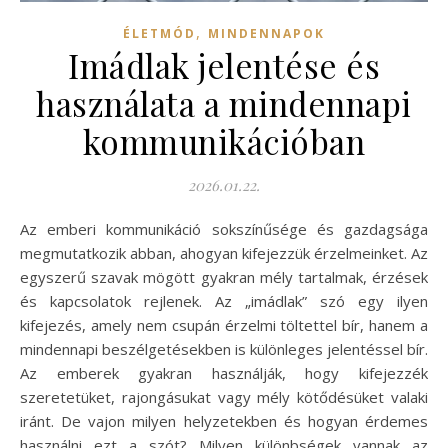
,
ÉLETMÓD
MINDENNAPOK
Imádlak jelentése és
használata a mindennapi
kommunikációban
2026.01.22.
Az emberi kommunikáció sokszínűsége és gazdagsága
megmutatkozik abban, ahogyan kifejezzük érzelmeinket. Az
egyszerű szavak mögött gyakran mély tartalmak, érzések
és kapcsolatok rejlenek. Az „imádlak” szó egy ilyen
kifejezés, amely nem csupán érzelmi töltettel bír, hanem a
mindennapi beszélgetésekben is különleges jelentéssel bír.
Az emberek gyakran használják, hogy kifejezzék
szeretetüket, rajongásukat vagy mély kötődésüket valaki
iránt. De vajon milyen helyzetekben és hogyan érdemes
használni ezt a szót? Milyen különbségek vannak az