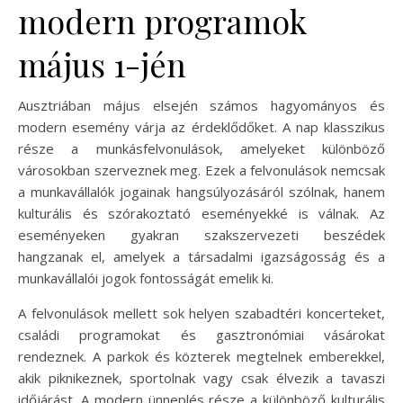
modern programok
május 1-jén
Ausztriában május elsején számos hagyományos és
modern esemény várja az érdeklődőket. A nap klasszikus
része a munkásfelvonulások, amelyeket különböző
városokban szerveznek meg. Ezek a felvonulások nemcsak
a munkavállalók jogainak hangsúlyozásáról szólnak, hanem
kulturális és szórakoztató eseményekké is válnak. Az
eseményeken gyakran szakszervezeti beszédek
hangzanak el, amelyek a társadalmi igazságosság és a
munkavállalói jogok fontosságát emelik ki.
A felvonulások mellett sok helyen szabadtéri koncerteket,
családi programokat és gasztronómiai vásárokat
rendeznek. A parkok és közterek megtelnek emberekkel,
akik piknikeznek, sportolnak vagy csak élvezik a tavaszi
időjárást. A modern ünneplés része a különböző kulturális