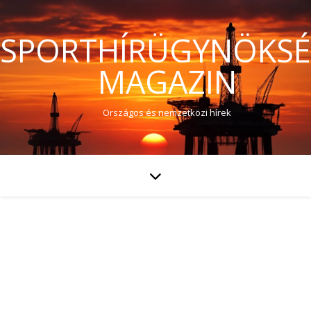
SPORTHÍRÜGYNÖKS
MAGAZIN
Országos és nemzetközi hírek