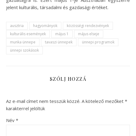
jelent kulturális, társadalmi és gazdasági értéket.
ausztria
hagyományok
közösségi rendezvények
kulturális események
május 1
május elseje
munka ünnepe
tavaszi ünnepek
ünnepi programok
ünnepi szokások
SZÓLJ HOZZÁ
Az e-mail címet nem tesszük közzé.
A kötelező mezőket
*
karakterrel jelöltük
Név
*