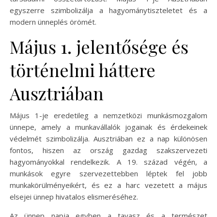
egyszerre szimbolizálja a hagyománytiszteletet és a
modern ünneplés örömét.
Május 1. jelentősége és
történelmi háttere
Ausztriában
Május 1-je eredetileg a nemzetközi munkásmozgalom
ünnepe, amely a munkavállalók jogainak és érdekeinek
védelmét szimbolizálja. Ausztriában ez a nap különösen
fontos, hiszen az ország gazdag szakszervezeti
hagyományokkal rendelkezik. A 19. század végén, a
munkások egyre szervezettebben léptek fel jobb
munkakörülményeikért, és ez a harc vezetett a május
elsejei ünnep hivatalos elismeréséhez.
Az ünnep napja egyben a tavasz és a természet