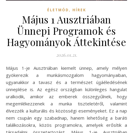
,
ÉLETMÓD
HÍREK
Május 1 Ausztriában
Ünnepi Programok és
Hagyományok Áttekintése
2026.01.21.
Május 1-je Ausztriában kiemelt ünnep, amely mélyen
gyökerezik a munkásmozgalom hagyományaiban,
ugyanakkor a tavasz és a természet újjáéledésének
ünneplése is. Az egész országban különleges hangulat
uralkodik, amikor az emberek összegyűlnek, hogy
megemlékezzenek a munka tiszteletéről, valamint
élvezzék a kulturális és közösségi eseményeket. Ez a nap
nem csupán egy szabadnap, hanem lehetőség a baráti
találkozásokra, közös programokra, amelyek erősítik a
társadalmi összetartozást. Május 1-je Ausztriában