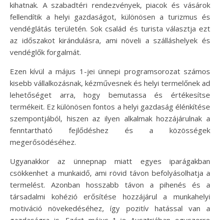
kihatnak. A szabadtéri rendezvények, piacok és vásárok
fellendítik a helyi gazdaságot, különösen a turizmus és
vendéglátás területén. Sok család és turista választja ezt
az időszakot kirándulásra, ami növeli a szálláshelyek és
vendéglők forgalmát.
Ezen kívül a május 1-jei ünnepi programsorozat számos
kisebb vállalkozásnak, kézművesnek és helyi termelőnek ad
lehetőséget arra, hogy bemutassa és értékesítse
termékeit. Ez különösen fontos a helyi gazdaság élénkítése
szempontjából, hiszen az ilyen alkalmak hozzájárulnak a
fenntartható fejlődéshez és a közösségek
megerősödéséhez.
Ugyanakkor az ünnepnap miatt egyes iparágakban
csökkenhet a munkaidő, ami rövid távon befolyásolhatja a
termelést. Azonban hosszabb távon a pihenés és a
társadalmi kohézió erősítése hozzájárul a munkahelyi
motiváció növekedéséhez, így pozitív hatással van a
gazdaságra is. Ezért május 1-je Ausztriában egyszerre