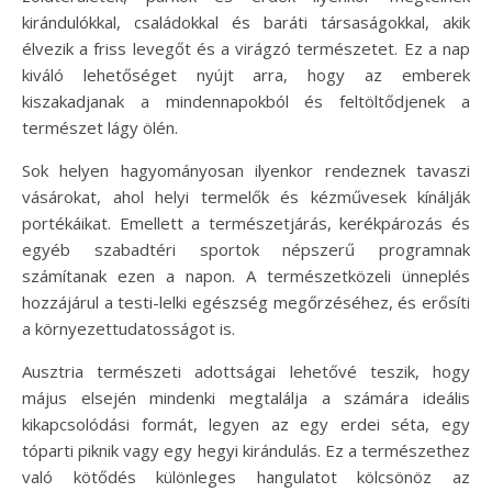
kirándulókkal, családokkal és baráti társaságokkal, akik
élvezik a friss levegőt és a virágzó természetet. Ez a nap
kiváló lehetőséget nyújt arra, hogy az emberek
kiszakadjanak a mindennapokból és feltöltődjenek a
természet lágy ölén.
Sok helyen hagyományosan ilyenkor rendeznek tavaszi
vásárokat, ahol helyi termelők és kézművesek kínálják
portékáikat. Emellett a természetjárás, kerékpározás és
egyéb szabadtéri sportok népszerű programnak
számítanak ezen a napon. A természetközeli ünneplés
hozzájárul a testi-lelki egészség megőrzéséhez, és erősíti
a környezettudatosságot is.
Ausztria természeti adottságai lehetővé teszik, hogy
május elsején mindenki megtalálja a számára ideális
kikapcsolódási formát, legyen az egy erdei séta, egy
tóparti piknik vagy egy hegyi kirándulás. Ez a természethez
való kötődés különleges hangulatot kölcsönöz az