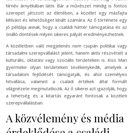
hírnév árnyékában látni. Bár a művészet mindig is fontos
szerepet játszott az életében, a közélet egy másfajta
kihívást és lehetőséget kínált számára. Az ő története egy
jó példája annak, hogy a családi háttér támogatása és az
önálló döntések milyen sikeres pályát eredményezhetnek.
A közéletben való megjelenés nem csupán politikai vagy
társadalmi szerepvállalást jelent, hanem aktív részvételt a
kulturális, oktatási vagy szociális területeken is. Kiss Mari
gyermeke olyan területeken tevékenykedik, amelyek a
társadalom fejlődését támogatják, és ahol személyes
hitvallása, valamint a családi értékek által formált
világnézete megmutatkozik. Az ő sikerei azt igazolják, hogy
a tehetség és a kitartás egyaránt fontosak a közéleti
szerepvállalásban.
A közvélemény és média
érdeklődése a családi