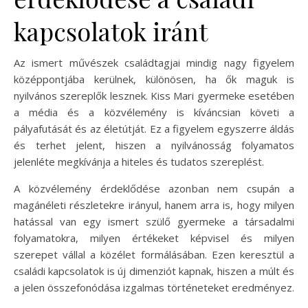
kapcsolatok iránt
Az ismert művészek családtagjai mindig nagy figyelem
középpontjába kerülnek, különösen, ha ők maguk is
nyilvános szereplők lesznek. Kiss Mari gyermeke esetében
a média és a közvélemény is kíváncsian követi a
pályafutását és az életútját. Ez a figyelem egyszerre áldás
és terhet jelent, hiszen a nyilvánosság folyamatos
jelenléte megkívánja a hiteles és tudatos szereplést.
A közvélemény érdeklődése azonban nem csupán a
magánéleti részletekre irányul, hanem arra is, hogy milyen
hatással van egy ismert szülő gyermeke a társadalmi
folyamatokra, milyen értékeket képvisel és milyen
szerepet vállal a közélet formálásában. Ezen keresztül a
családi kapcsolatok is új dimenziót kapnak, hiszen a múlt és
a jelen összefonódása izgalmas történeteket eredményez.