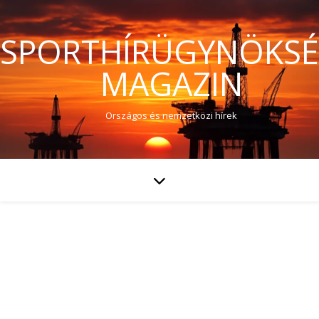
SPORTHÍRÜGYNÖKS
MAGAZIN
Országos és nemzetközi hírek