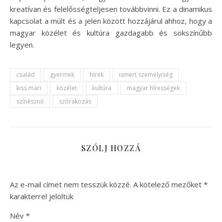
kreatívan és felelősségteljesen továbbvinni. Ez a dinamikus
kapcsolat a múlt és a jelen között hozzájárul ahhoz, hogy a
magyar közélet és kultúra gazdagabb és sokszínűbb
legyen.
család
gyermek
hírek
ismert személyiség
kiss mari
közélet
kultúra
magyar hírességek
színésznő
szórakozás
SZÓLJ HOZZÁ
Az e-mail címet nem tesszük közzé.
A kötelező mezőket
*
karakterrel jelöltük
Név
*