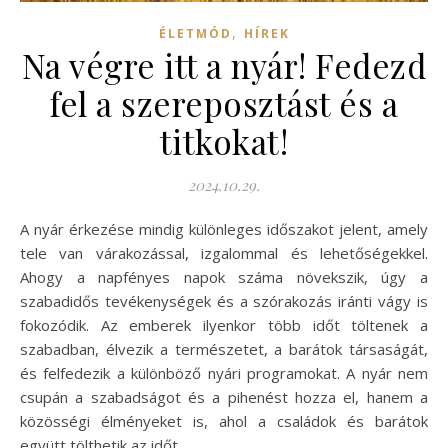
,
ÉLETMÓD
HÍREK
Na végre itt a nyár! Fedezd
fel a szereposztást és a
titkokat!
2024.10.29.
A nyár érkezése mindig különleges időszakot jelent, amely
tele van várakozással, izgalommal és lehetőségekkel.
Ahogy a napfényes napok száma növekszik, úgy a
szabadidős tevékenységek és a szórakozás iránti vágy is
fokozódik. Az emberek ilyenkor több időt töltenek a
szabadban, élvezik a természetet, a barátok társaságát,
és felfedezik a különböző nyári programokat. A nyár nem
csupán a szabadságot és a pihenést hozza el, hanem a
közösségi élményeket is, ahol a családok és barátok
együtt tölthetik az időt.