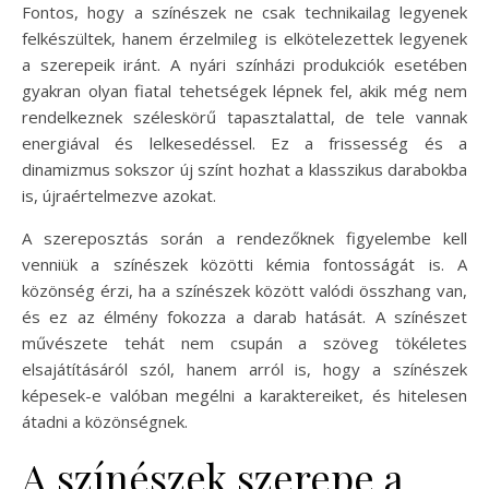
Fontos, hogy a színészek ne csak technikailag legyenek
felkészültek, hanem érzelmileg is elkötelezettek legyenek
a szerepeik iránt. A nyári színházi produkciók esetében
gyakran olyan fiatal tehetségek lépnek fel, akik még nem
rendelkeznek széleskörű tapasztalattal, de tele vannak
energiával és lelkesedéssel. Ez a frissesség és a
dinamizmus sokszor új színt hozhat a klasszikus darabokba
is, újraértelmezve azokat.
A szereposztás során a rendezőknek figyelembe kell
venniük a színészek közötti kémia fontosságát is. A
közönség érzi, ha a színészek között valódi összhang van,
és ez az élmény fokozza a darab hatását. A színészet
művészete tehát nem csupán a szöveg tökéletes
elsajátításáról szól, hanem arról is, hogy a színészek
képesek-e valóban megélni a karaktereiket, és hitelesen
átadni a közönségnek.
A színészek szerepe a