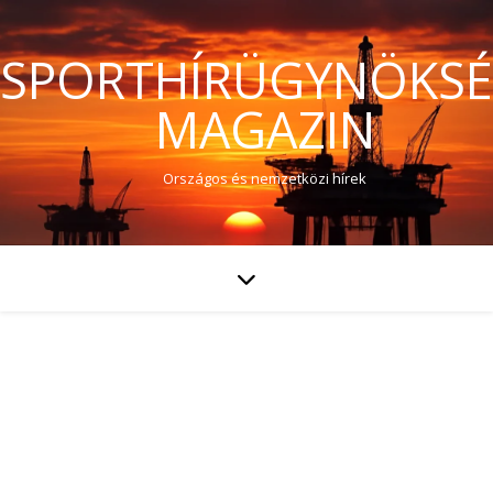
SPORTHÍRÜGYNÖKS
MAGAZIN
Országos és nemzetközi hírek