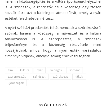
hanem a közösségépítés és a kultúra ápolásának helyszínei
is. A színészek, a rendezők és a közönség együttesen
hozzák létre azt a különleges atmoszférát, amely a nyári
estéket feledhetetlenné teszi.
A nyári színházi produkciók tehát nemcsak a szórakozásról
szólnak, hanem a közösség, a művészet és a kultúra
találkozásáról is. A szereposztás, a színészek
teljesítménye és a közönség részvétele mind
hozzájárulnak ahhoz, hogy a nyári esték varázslatos
élménnyé váljanak, amelyre sokáig emlékezni fognak.
film
kultúra
nyár
rajongók
sorozat
szereposztás
színészet
szórakozás
titkok
újdonságok
SZÓLJ HOZZÁ