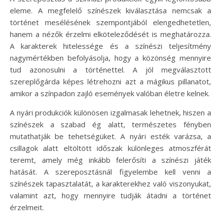
eleme. A megfelelő színészek kiválasztása nemcsak a
történet mesélésének szempontjából elengedhetetlen,
hanem a nézők érzelmi elköteleződését is meghatározza.
A karakterek hitelessége és a színészi teljesítmény
nagymértékben befolyásolja, hogy a közönség mennyire
tud azonosulni a történettel. A jól megválasztott
szereplőgárda képes létrehozni azt a mágikus pillanatot,
amikor a színpadon zajló események valóban életre kelnek.
A nyári produkciók különösen izgalmasak lehetnek, hiszen a
színészek a szabad ég alatt, természetes fényben
mutathatják be tehetségüket. A nyári esték varázsa, a
csillagok alatt eltöltött időszak különleges atmoszférát
teremt, amely még inkább felerősíti a színészi játék
hatását. A szereposztásnál figyelembe kell venni a
színészek tapasztalatát, a karakterekhez való viszonyukat,
valamint azt, hogy mennyire tudják átadni a történet
érzelmeit.