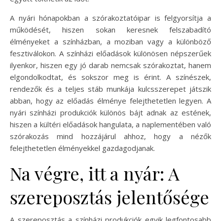
A nyári hónapokban a szórakoztatóipar is felgyorsítja a
működését, hiszen sokan keresnek felszabadító
élményeket a színházban, a moziban vagy a különböző
fesztiválokon. A színházi előadások különösen népszerűek
ilyenkor, hiszen egy jó darab nemcsak szórakoztat, hanem
elgondolkodtat, és sokszor meg is érint. A színészek,
rendezők és a teljes stáb munkája kulcsszerepet játszik
abban, hogy az előadás élménye felejthetetlen legyen. A
nyári színházi produkciók különös bájt adnak az estének,
hiszen a kültéri előadások hangulata, a naplementében való
szórakozás mind hozzájárul ahhoz, hogy a nézők
felejthetetlen élményekkel gazdagodjanak.
Na végre, itt a nyár: A
szereposztás jelentősége
A szereposztás a színházi produkciók egyik legfontosabb