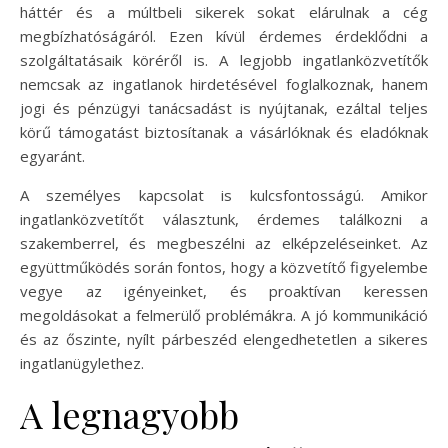
háttér és a múltbeli sikerek sokat elárulnak a cég
megbízhatóságáról. Ezen kívül érdemes érdeklődni a
szolgáltatásaik köréről is. A legjobb ingatlanközvetítők
nemcsak az ingatlanok hirdetésével foglalkoznak, hanem
jogi és pénzügyi tanácsadást is nyújtanak, ezáltal teljes
körű támogatást biztosítanak a vásárlóknak és eladóknak
egyaránt.
A személyes kapcsolat is kulcsfontosságú. Amikor
ingatlanközvetítőt választunk, érdemes találkozni a
szakemberrel, és megbeszélni az elképzeléseinket. Az
együttműködés során fontos, hogy a közvetítő figyelembe
vegye az igényeinket, és proaktívan keressen
megoldásokat a felmerülő problémákra. A jó kommunikáció
és az őszinte, nyílt párbeszéd elengedhetetlen a sikeres
ingatlanügylethez.
A legnagyobb