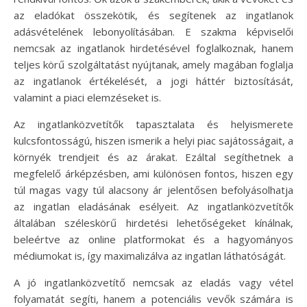
az eladókat összekötik, és segítenek az ingatlanok
adásvételének lebonyolításában. E szakma képviselői
nemcsak az ingatlanok hirdetésével foglalkoznak, hanem
teljes körű szolgáltatást nyújtanak, amely magában foglalja
az ingatlanok értékelését, a jogi háttér biztosítását,
valamint a piaci elemzéseket is.
Az ingatlanközvetítők tapasztalata és helyismerete
kulcsfontosságú, hiszen ismerik a helyi piac sajátosságait, a
környék trendjeit és az árakat. Ezáltal segíthetnek a
megfelelő árképzésben, ami különösen fontos, hiszen egy
túl magas vagy túl alacsony ár jelentősen befolyásolhatja
az ingatlan eladásának esélyeit. Az ingatlanközvetítők
általában széleskörű hirdetési lehetőségeket kínálnak,
beleértve az online platformokat és a hagyományos
médiumokat is, így maximalizálva az ingatlan láthatóságát.
A jó ingatlanközvetítő nemcsak az eladás vagy vétel
folyamatát segíti, hanem a potenciális vevők számára is