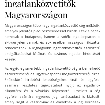
ingatlanközvetítők
Magyarországon
Magyarországon több nagy ingatlanközvetítő cég működik,
amelyek jelentős piaci részesedéssel bírnak. Ezek a cégek
nemcsak a budapesti, hanem a vidéki ingatlanpiacon is
aktívan jelen vannak, és sok esetben országos hálózattal
rendelkeznek. A legnagyobb ingatlanközvetítők szakszerű
szolgáltatásokat kínálnak, és számos ingatlan hirdetését
kezelik.
Az egyik legismertebb ingatlanközvetítő cég a kiemelkedő
szakértelméről és ügyfélközpontú megközelítéséről híres.
Széleskörű hirdetési lehetőségeket kínál, és ügyfelei
számára részletes tájékoztatást nyújt az ingatlanok
állapotáról és a vásárlási folyamatról. Emellett a cég
ügyfelei számára ingyenes jogi tanácsadást is biztosít,
amely segít a vásárlóknak és eladóknak a jogi kérdések