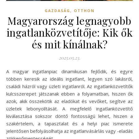
,
GAZDASÁG
OTTHON
Magyarország legnagyobb
ingatlanközvetítője: Kik ők
és mit kínálnak?
2025.05.23.
A magyar ingatlanpiac dinamikusan fejlődik, és egyre
többen keresik az ideális ingatlant, legyen szó lakásról,
családi házról vagy üzleti ingatlanról. Az ingatlanközvetítők
kulcsszerepet játszanak ebben a folyamatban, hiszen ők
azok, akik összekötik az eladókat és vevőket, segítve az
üzletek lebonyolítását. A megfelelő ingatlanközvetítő
kiválasztása sokszor döntő fontosságú lehet, hiszen a
szakértelem, a tapasztalat és a helyi piac ismerete
jelentősen befolyásolhatja az ingatlanvásárlás vagy -eladás
zökkenőmentességét.