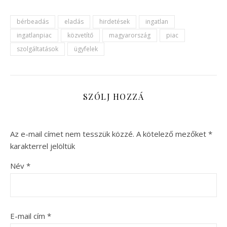
bérbeadás
eladás
hirdetések
ingatlan
ingatlanpiac
közvetítő
magyarország
piac
szolgáltatások
ügyfelek
SZÓLJ HOZZÁ
Az e-mail címet nem tesszük közzé.
A kötelező mezőket
*
karakterrel jelöltük
Név
*
E-mail cím
*