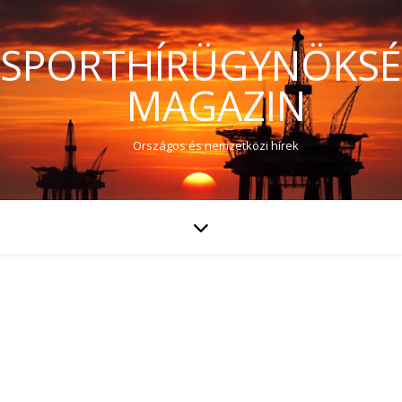
SPORTHÍRÜGYNÖKS
MAGAZIN
Országos és nemzetközi hírek