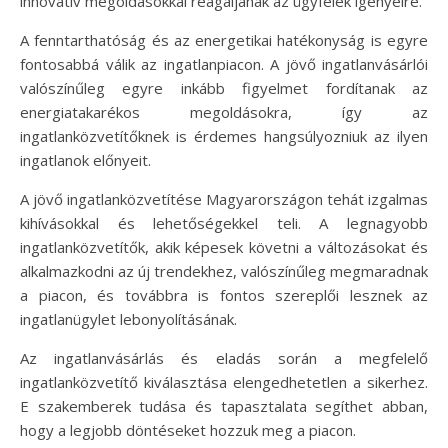
innovatív megoldásokkal reagáljanak az ügyfelek igényeire.
A fenntarthatóság és az energetikai hatékonyság is egyre
fontosabbá válik az ingatlanpiacon. A jövő ingatlanvásárlói
valószínűleg egyre inkább figyelmet fordítanak az
energiatakarékos megoldásokra, így az
ingatlanközvetítőknek is érdemes hangsúlyozniuk az ilyen
ingatlanok előnyeit.
A jövő ingatlanközvetítése Magyarországon tehát izgalmas
kihívásokkal és lehetőségekkel teli. A legnagyobb
ingatlanközvetítők, akik képesek követni a változásokat és
alkalmazkodni az új trendekhez, valószínűleg megmaradnak
a piacon, és továbbra is fontos szereplői lesznek az
ingatlanügylet lebonyolításának.
Az ingatlanvásárlás és eladás során a megfelelő
ingatlanközvetítő kiválasztása elengedhetetlen a sikerhez.
E szakemberek tudása és tapasztalata segíthet abban,
hogy a legjobb döntéseket hozzuk meg a piacon.