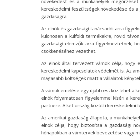
növekedést és a munkahelyek megőrzését tá
kereskedelmi feszültségek növekedése és a g
gazdaságra.
Az elnök és gazdasági tanácsadói arra figyel
különösen a külföldi termékekre, rövid távo
gazdasági elemzők arra figyelmeztetnek, h
csökkenéséhez vezethet.
Az elnök által tervezett vámok célja, hogy 
kereskedelmi kapcsolatok védelmét is. Az ame
magasabb költségek miatt a vállalatok kénytel
A vámok emelése egy újabb eszköz lehet a ker
elnök folyamatosan figyelemmel kíséri a ker
partnere. A két ország közötti kereskedelmi fe
Az amerikai gazdaság állapota, a munkahelye
elnök célja, hogy biztosítsa a gazdasági n
hónapokban a vámtervek bevezetése vagy módos