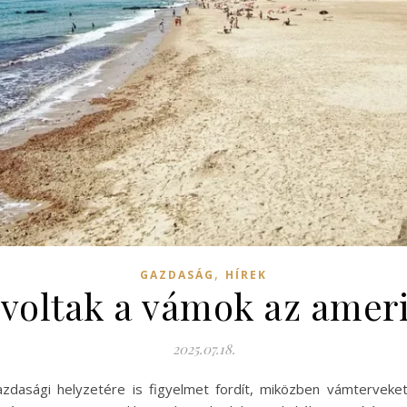
,
GAZDASÁG
HÍREK
 voltak a vámok az amer
2025.07.18.
dasági helyzetére is figyelmet fordít, miközben vámterveket