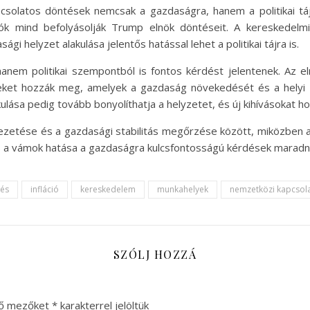
latos döntések nemcsak a gazdaságra, hanem a politikai tájra
 mind befolyásolják Trump elnök döntéseit. A kereskedelmi p
i helyzet alakulása jelentős hatással lehet a politikai tájra is.
nem politikai szempontból is fontos kérdést jelentenek. Az e
seket hozzák meg, amelyek a gazdaság növekedését és a helyi 
ulása pedig tovább bonyolíthatja a helyzetet, és új kihívásokat 
zetése és a gazdasági stabilitás megőrzése között, miközben a
 és a vámok hatása a gazdaságra kulcsfontosságú kérdések maradn
dés
infláció
kereskedelem
munkahelyek
nemzetközi kapcsol
SZÓLJ HOZZÁ
ző mezőket
*
karakterrel jelöltük