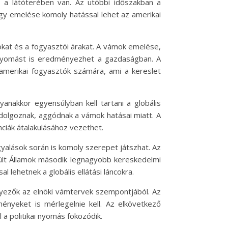
 a látóterében van. Az utóbbi időszakban a
gy emelése komoly hatással lehet az amerikai
okat és a fogyasztói árakat. A vámok emelése,
ós nyomást is eredményezhet a gazdaságban. A
merikai fogyasztók számára, ami a kereslet
anakkor egyensúlyban kell tartani a globális
 dolgoznak, aggódnak a vámok hatásai miatt. A
ciák átalakulásához vezethet.
yalások során is komoly szerepet játszhat. Az
sült Államok második legnagyobb kereskedelmi
 lehetnek a globális ellátási láncokra.
nyezők az elnöki vámtervek szempontjából. Az
ényeket is mérlegelnie kell. Az elkövetkező
a politikai nyomás fokozódik.