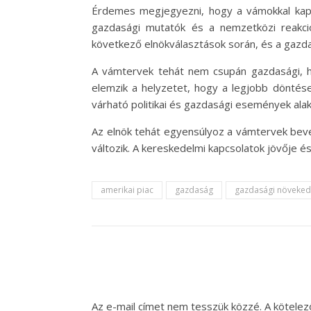
Érdemes megjegyezni, hogy a vámokkal kapcso
gazdasági mutatók és a nemzetközi reakciók
következő elnökválasztások során, és a gazdaság
A vámtervek tehát nem csupán gazdasági, ha
elemzik a helyzetet, hogy a legjobb dönté
várható politikai és gazdasági események alak
Az elnök tehát egyensúlyoz a vámtervek beve
változik. A kereskedelmi kapcsolatok jövője
amerikai piac
gazdaság
gazdasági növeke
Az e-mail címet nem tesszük közzé.
A kötele