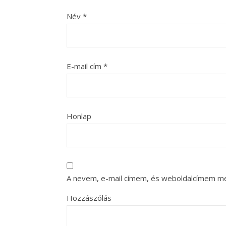
Név
*
E-mail cím
*
Honlap
A nevem, e-mail címem, és weboldalcímem m
Hozzászólás