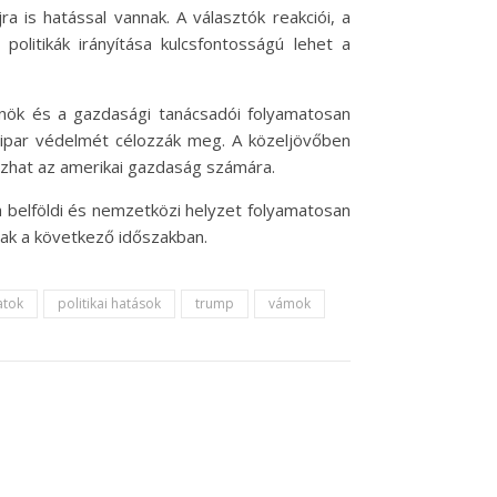
 is hatással vannak. A választók reakciói, a
olitikák irányítása kulcsfontosságú lehet a
lnök és a gazdasági tanácsadói folyamatosan
ipar védelmét célozzák meg. A közeljövőben
hozhat az amerikai gazdaság számára.
 belföldi és nemzetközi helyzet folyamatosan
ak a következő időszakban.
atok
politikai hatások
trump
vámok