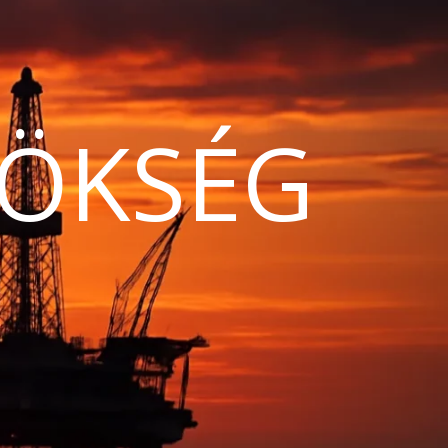
ÖKSÉG
N