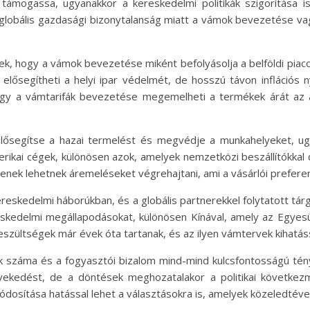
mogassa, ugyanakkor a kereskedelmi politikák szigorítása is
lobális gazdasági bizonytalanság miatt a vámok bevezetése va
nek, hogy a vámok bevezetése miként befolyásolja a belföldi piac
n elősegítheti a helyi ipar védelmét, de hosszú távon infláci
ogy a vámtarifák bevezetése megemelheti a termékek árát az a
elősegítse a hazai termelést és megvédje a munkahelyeket, ugy
rikai cégek, különösen azok, amelyek nemzetközi beszállítókkal
enek lehetnek áremeléseket végrehajtani, ami a vásárlói preferen
eskedelmi háborúkban, és a globális partnerekkel folytatott tárg
eskedelmi megállapodásokat, különösen Kínával, amely az Egye
szültségek már évek óta tartanak, és az ilyen vámtervek kihatással
k száma és a fogyasztói bizalom mind-mind kulcsfontosságú té
övekedést, de a döntések meghozatalakor a politikai következm
ítása hatással lehet a választásokra is, amelyek közeledtével 