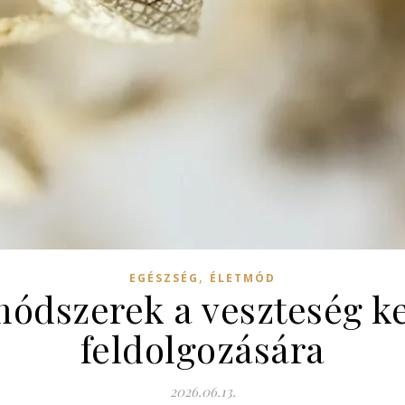
,
EGÉSZSÉG
ÉLETMÓD
ódszerek a veszteség ke
feldolgozására
2026.06.13.