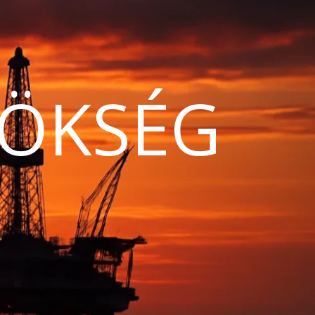
ÖKSÉG
N