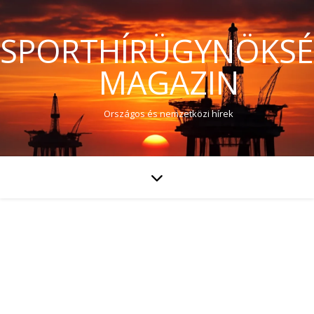
SPORTHÍRÜGYNÖKS
MAGAZIN
Országos és nemzetközi hírek