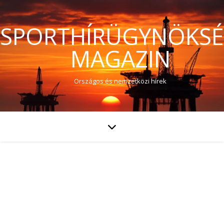
SPORTHÍRÜGYNÖKS
MAGAZIN
Országos és nemzetközi hírek