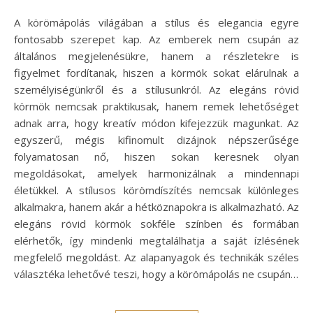
A körömápolás világában a stílus és elegancia egyre
fontosabb szerepet kap. Az emberek nem csupán az
általános megjelenésükre, hanem a részletekre is
figyelmet fordítanak, hiszen a körmök sokat elárulnak a
személyiségünkről és a stílusunkról. Az elegáns rövid
körmök nemcsak praktikusak, hanem remek lehetőséget
adnak arra, hogy kreatív módon kifejezzük magunkat. Az
egyszerű, mégis kifinomult dizájnok népszerűsége
folyamatosan nő, hiszen sokan keresnek olyan
megoldásokat, amelyek harmonizálnak a mindennapi
életükkel. A stílusos körömdíszítés nemcsak különleges
alkalmakra, hanem akár a hétköznapokra is alkalmazható. Az
elegáns rövid körmök sokféle színben és formában
elérhetők, így mindenki megtalálhatja a saját ízlésének
megfelelő megoldást. Az alapanyagok és technikák széles
választéka lehetővé teszi, hogy a körömápolás ne csupán…