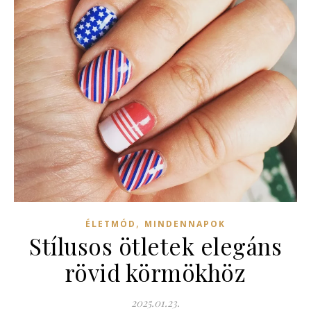
,
ÉLETMÓD
MINDENNAPOK
Stílusos ötletek elegáns
rövid körmökhöz
2025.01.23.