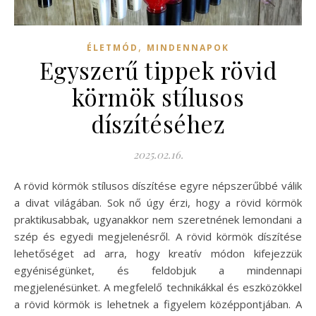
,
ÉLETMÓD
MINDENNAPOK
Egyszerű tippek rövid
körmök stílusos
díszítéséhez
2025.02.16.
A rövid körmök stílusos díszítése egyre népszerűbbé válik
a divat világában. Sok nő úgy érzi, hogy a rövid körmök
praktikusabbak, ugyanakkor nem szeretnének lemondani a
szép és egyedi megjelenésről. A rövid körmök díszítése
lehetőséget ad arra, hogy kreatív módon kifejezzük
egyéniségünket, és feldobjuk a mindennapi
megjelenésünket. A megfelelő technikákkal és eszközökkel
a rövid körmök is lehetnek a figyelem középpontjában. A