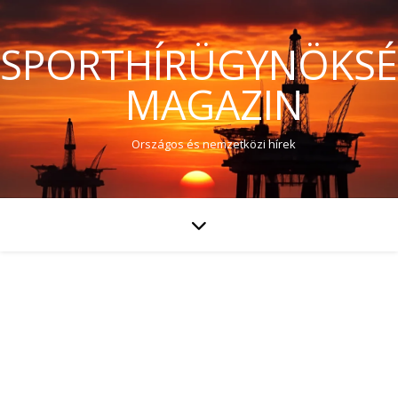
SPORTHÍRÜGYNÖKS
MAGAZIN
Országos és nemzetközi hírek