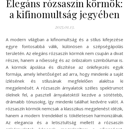
Elegáns rózsaszín körmök:
a kifinomultság jegyében
2025.01.13.
A modern világban a kifinomultság és a stílus kifejezése
egyre fontosabbá válik, különösen a szépségápolás
területén. Az elegáns rózsaszín körmök nem csupán a divat
részei, hanem a nőiesség és az önbizalom szimbólumai is.
A körmök ápolása és díszítése az önkifejezés egyik
formája, amely lehetőséget ad arra, hogy mindenki a saját
ízlésének és stílusának megfelelően alakítsa ki
megjelenését. A rózsaszín árnyalatok széles spektrumot
ölelnek fel, a pasztell árnyalatoktól kezdve a sötétebb,
drámaibb tónusokig, így mindenki találhat kedvére valót. A
rózsaszín körmök nemcsak a klasszikus megjelenést idézik,
hanem a modern trendekkel is tökéletesen harmonizálnak.
Az elegancia és a letisztultság mellett a rózsaszín