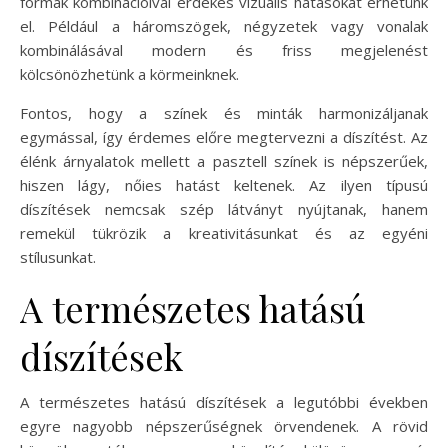
formák kombinációival érdekes vizuális hatásokat érhetünk
el. Például a háromszögek, négyzetek vagy vonalak
kombinálásával modern és friss megjelenést
kölcsönözhetünk a körmeinknek.
Fontos, hogy a színek és minták harmonizáljanak
egymással, így érdemes előre megtervezni a díszítést. Az
élénk árnyalatok mellett a pasztell színek is népszerűek,
hiszen lágy, nőies hatást keltenek. Az ilyen típusú
díszítések nemcsak szép látványt nyújtanak, hanem
remekül tükrözik a kreativitásunkat és az egyéni
stílusunkat.
A természetes hatású
díszítések
A természetes hatású díszítések a legutóbbi években
egyre nagyobb népszerűségnek örvendenek. A rövid