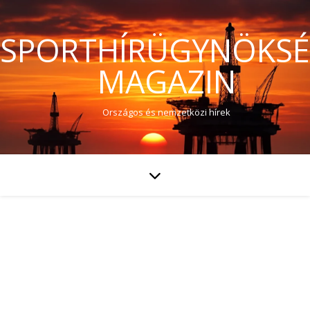
SPORTHÍRÜGYNÖKS
MAGAZIN
Országos és nemzetközi hírek