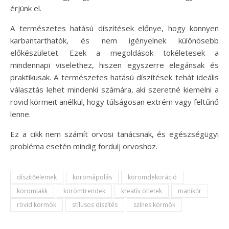
érjünk el.
A természetes hatású díszítések előnye, hogy könnyen
karbantarthatók, és nem igényelnek különösebb
előkészületet. Ezek a megoldások tökéletesek a
mindennapi viselethez, hiszen egyszerre elegánsak és
praktikusak. A természetes hatású díszítések tehát ideális
választás lehet mindenki számára, aki szeretné kiemelni a
rövid körmeit anélkül, hogy túlságosan extrém vagy feltűnő
lenne.
Ez a cikk nem számít orvosi tanácsnak, és egészségügyi
probléma esetén mindig fordulj orvoshoz.
díszítőelemek
körömápolás
körömdekoráció
körömlakk
körömtrendek
kreatív ötletek
manikűr
rövid körmök
stílusos díszítés
színes körmök