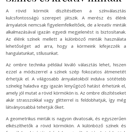
A rövid körmök díszítésében a színválasztás
kulcsfontosságú szerepet játszik. A merész és élénk
árnyalatok nemcsak figyelemfelkeltőek, de a kreatív minták
alkalmazásával igazán egyedi megjelenést is biztosítanak.
Az élénk színek mellett a különböző minták használata
lehetőséget ad arra, hogy a körmeink kifejezzék a
hangulatunkat, stílusunkat.
Az ombre technika például kiváló választás lehet, hiszen
ezzel a módszerrel a színek szép fokozatos átmenetét
érhetjük el. A világosabb árnyalatokból indulva sötétebb
színekig haladva egy igazán lenyűgöző hatást érhetünk el,
amely jól mutat a rövid körmökön is. Az ombre díszítéseket
akár strasszokkal vagy glitterrel is feldobhatjuk, így még
látványosabbá tehetjük őket.
A geometrikus minták is nagyon divatosak, és egyszerűen
elkészíthetők a rövid körmökön. A különböző színek és