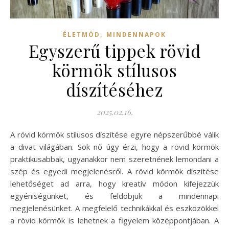
,
ÉLETMÓD
MINDENNAPOK
Egyszerű tippek rövid
körmök stílusos
díszítéséhez
2025.02.16.
A rövid körmök stílusos díszítése egyre népszerűbbé válik
a divat világában. Sok nő úgy érzi, hogy a rövid körmök
praktikusabbak, ugyanakkor nem szeretnének lemondani a
szép és egyedi megjelenésről. A rövid körmök díszítése
lehetőséget ad arra, hogy kreatív módon kifejezzük
egyéniségünket, és feldobjuk a mindennapi
megjelenésünket. A megfelelő technikákkal és eszközökkel
a rövid körmök is lehetnek a figyelem középpontjában. A