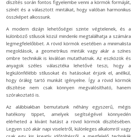
díszítés során fontos figyelembe venni a körmök formáját,
színét és a választott mintákat, hogy valóban harmonikus
összképet alkossunk.
A modern dizájn lehetőségei szinte végtelenek, és a
különböző stílusok közül mindenki megtalálhatja a számára
legmegfelelőbbet. A rövid körmök esetében a minimalista
megoldások, a geometrikus minták vagy akár a színes
ombre technikák is kiválóan mutathatnak. Az eszközök és
anyagok széles választéka lehetővé teszi, hogy a
legkülönfélébb stílusokat és hatásokat érjünk el, anélkül,
hogy órákig tartó munkát igényelne. Így a rövid körmök
díszítése nem csak könnyen megvalósítható, hanem
szórakoztató is.
Az alábbiakban bemutatunk néhány egyszerű, mégis
hatékony tippet, amelyek segítségével könnyedén
elérheted a kívánt hatást a rövid körmök díszítésében.
Legyen szó akár napi viseletről, különleges alkalomról vagy
csak egy kis kreatív időtöltésről, a megfelelő technikák