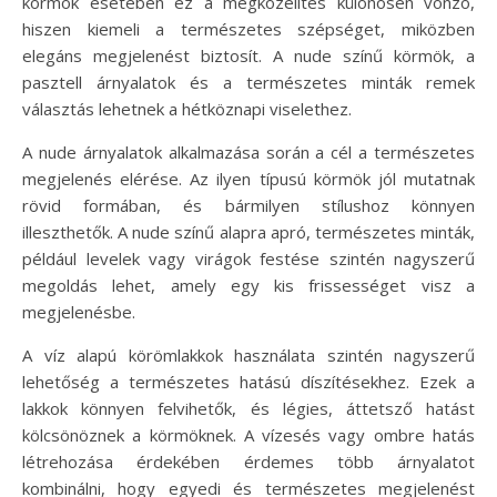
körmök esetében ez a megközelítés különösen vonzó,
hiszen kiemeli a természetes szépséget, miközben
elegáns megjelenést biztosít. A nude színű körmök, a
pasztell árnyalatok és a természetes minták remek
választás lehetnek a hétköznapi viselethez.
A nude árnyalatok alkalmazása során a cél a természetes
megjelenés elérése. Az ilyen típusú körmök jól mutatnak
rövid formában, és bármilyen stílushoz könnyen
illeszthetők. A nude színű alapra apró, természetes minták,
például levelek vagy virágok festése szintén nagyszerű
megoldás lehet, amely egy kis frissességet visz a
megjelenésbe.
A víz alapú körömlakkok használata szintén nagyszerű
lehetőség a természetes hatású díszítésekhez. Ezek a
lakkok könnyen felvihetők, és légies, áttetsző hatást
kölcsönöznek a körmöknek. A vízesés vagy ombre hatás
létrehozása érdekében érdemes több árnyalatot
kombinálni, hogy egyedi és természetes megjelenést