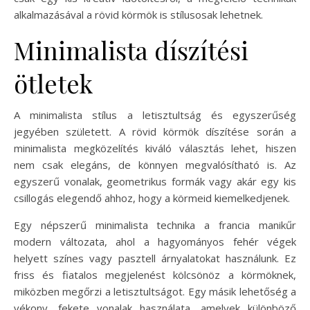
alkalmazásával a rövid körmök is stílusosak lehetnek.
Minimalista díszítési
ötletek
A minimalista stílus a letisztultság és egyszerűség
jegyében született. A rövid körmök díszítése során a
minimalista megközelítés kiváló választás lehet, hiszen
nem csak elegáns, de könnyen megvalósítható is. Az
egyszerű vonalak, geometrikus formák vagy akár egy kis
csillogás elegendő ahhoz, hogy a körmeid kiemelkedjenek.
Egy népszerű minimalista technika a francia manikűr
modern változata, ahol a hagyományos fehér végek
helyett színes vagy pasztell árnyalatokat használunk. Ez
friss és fiatalos megjelenést kölcsönöz a körmöknek,
miközben megőrzi a letisztultságot. Egy másik lehetőség a
vékony, fekete vonalak használata, amelyek különböző