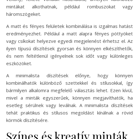
mintákat alkothatnak, például rombuszokat vagy
háromszögeket.
A matt és fényes felületek kombinálása is izgalmas hatást
eredményezhet. Például a matt alapra fényes pöttyöket
vagy csíkokat helyezve egyedi megjelenést érhetsz el. Az
ilyen típusú díszítések gyorsan és könnyen elkészíthetők,
és nem feltétlenül igényelnek sok időt vagy különleges
eszközöket.
A minimalista díszítések előnye, hogy könnyen
kombinálhatók különböző szettekkel és stílusokkal, így
bármilyen alkalomra megfelelő választás lehet. Ezen kívül,
mivel a minták egyszerűek, könnyen megjavíthatók, ha
esetleg sérülnek vagy leválnak. A minimalista díszítések
tehát praktikus és stílusos megoldást kínálnak a rövid
körmök díszítésére.
Színes és kreatív minták