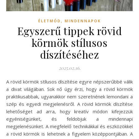
,
ÉLETMÓD
MINDENNAPOK
Egyszerű tippek rövid
körmök stílusos
díszítéséhez
2025.02.16.
A rövid körmök stílusos díszítése egyre népszerűbbé válik
a divat világában. Sok nő úgy érzi, hogy a rövid körmök
praktikusabbak, ugyanakkor nem szeretnének lemondani a
szép és egyedi megjelenésről. A rövid körmök díszítése
lehetőséget ad arra, hogy kreatív módon kifejezzük
egyéniségünket, és feldobjuk a mindennapi
megjelenésünket. A megfelelő technikákkal és eszközökkel
a rövid körmök is lehetnek a figyelem középpontjában. A