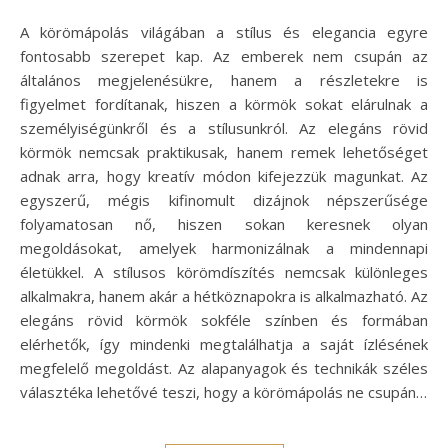
A körömápolás világában a stílus és elegancia egyre
fontosabb szerepet kap. Az emberek nem csupán az
általános megjelenésükre, hanem a részletekre is
figyelmet fordítanak, hiszen a körmök sokat elárulnak a
személyiségünkről és a stílusunkról. Az elegáns rövid
körmök nemcsak praktikusak, hanem remek lehetőséget
adnak arra, hogy kreatív módon kifejezzük magunkat. Az
egyszerű, mégis kifinomult dizájnok népszerűsége
folyamatosan nő, hiszen sokan keresnek olyan
megoldásokat, amelyek harmonizálnak a mindennapi
életükkel. A stílusos körömdíszítés nemcsak különleges
alkalmakra, hanem akár a hétköznapokra is alkalmazható. Az
elegáns rövid körmök sokféle színben és formában
elérhetők, így mindenki megtalálhatja a saját ízlésének
megfelelő megoldást. Az alapanyagok és technikák széles
választéka lehetővé teszi, hogy a körömápolás ne csupán…