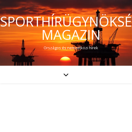
SPORTHÍRÜGYNÖKS
MAGAZIN
Országos és nemzetközi hírek