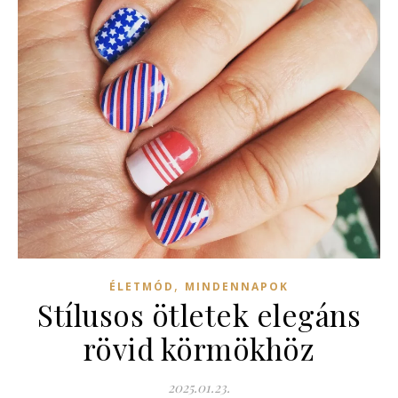
,
ÉLETMÓD
MINDENNAPOK
Stílusos ötletek elegáns
rövid körmökhöz
2025.01.23.