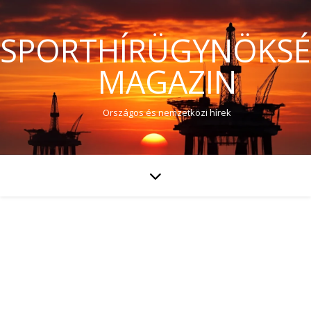
SPORTHÍRÜGYNÖKS
MAGAZIN
Országos és nemzetközi hírek