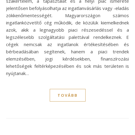
szakértelem, a tapasztalat és a helyi piac ismerete
jelentősen befolyásolhatja az ingatlanvásárlás vagy -eladás
zökkenőmentességét. Magyarországon számos
ingatlanközvetítő cég működik, de közülük kiemelkednek
azok, akik a legnagyobb piaci részesedéssel és a
legszélesebb szolgáltatási palettával rendelkeznek. E
cégek nemcsak az ingatlanok értékesítésében és
bérbeadásában segítenek, hanem a piaci trendek
elemzésében, jogi kérdésekben, finanszírozási
lehetőségek feltérképezésében és sok más területen is
nyújtanak…
TOVÁBB