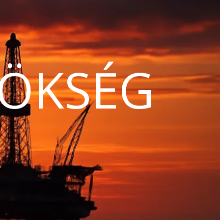
ÖKSÉG
N