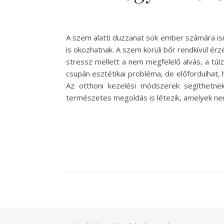
A szem alatti duzzanat sok ember számára ism
is okozhatnak. A szem körüli bőr rendkívül ér
stressz mellett a nem megfelelő alvás, a túl
csupán esztétikai probléma, de előfordulhat,
Az otthoni kezelési módszerek segíthetne
természetes megoldás is létezik, amelyek n