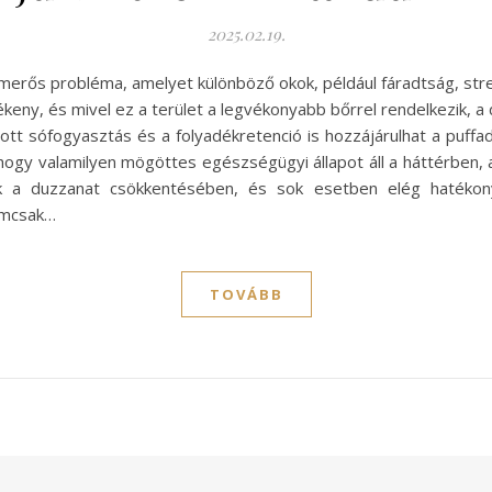
2025.02.19.
erős probléma, amelyet különböző okok, például fáradtság, stre
zékeny, és mivel ez a terület a legvékonyabb bőrrel rendelkezik, a
zott sófogyasztás és a folyadékretenció is hozzájárulhat a puff
 hogy valamilyen mögöttes egészségügyi állapot áll a háttérben, 
k a duzzanat csökkentésében, és sok esetben elég hatékony
emcsak…
TOVÁBB