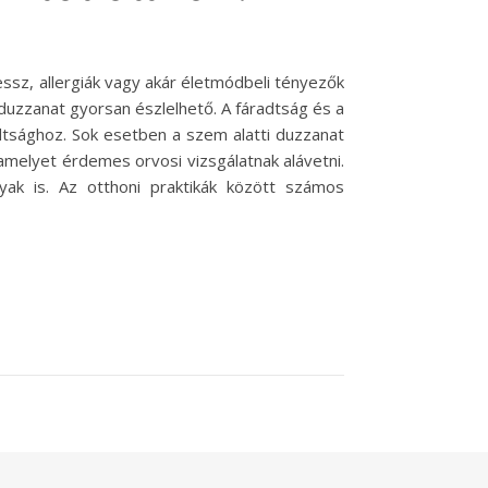
ssz, allergiák vagy akár életmódbeli tényezők
 duzzanat gyorsan észlelhető. A fáradtság és a
adtsághoz. Sok esetben a szem alatti duzzanat
amelyet érdemes orvosi vizsgálatnak alávetni.
ak is. Az otthoni praktikák között számos