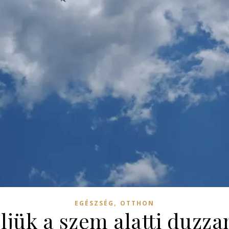
,
EGÉSZSÉG
OTTHON
jük a szem alatti duzza