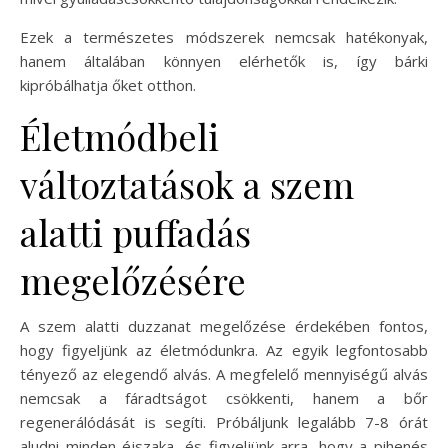
Ezek a természetes módszerek nemcsak hatékonyak,
hanem általában könnyen elérhetők is, így bárki
kipróbálhatja őket otthon.
Életmódbeli
változtatások a szem
alatti puffadás
megelőzésére
A szem alatti duzzanat megelőzése érdekében fontos,
hogy figyeljünk az életmódunkra. Az egyik legfontosabb
tényező az elegendő alvás. A megfelelő mennyiségű alvás
nemcsak a fáradtságot csökkenti, hanem a bőr
regenerálódását is segíti. Próbáljunk legalább 7-8 órát
aludni minden éjszaka, és figyeljünk arra, hogy a pihenés