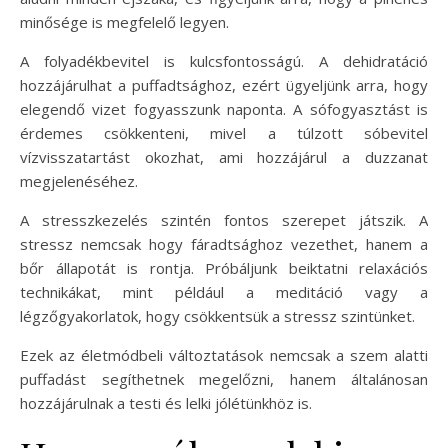
minősége is megfelelő legyen.
A folyadékbevitel is kulcsfontosságú. A dehidratáció
hozzájárulhat a puffadtsághoz, ezért ügyeljünk arra, hogy
elegendő vizet fogyasszunk naponta. A sófogyasztást is
érdemes csökkenteni, mivel a túlzott sóbevitel
vízvisszatartást okozhat, ami hozzájárul a duzzanat
megjelenéséhez.
A stresszkezelés szintén fontos szerepet játszik. A
stressz nemcsak hogy fáradtsághoz vezethet, hanem a
bőr állapotát is rontja. Próbáljunk beiktatni relaxációs
technikákat, mint például a meditáció vagy a
légzőgyakorlatok, hogy csökkentsük a stressz szintünket.
Ezek az életmódbeli változtatások nemcsak a szem alatti
puffadást segíthetnek megelőzni, hanem általánosan
hozzájárulnak a testi és lelki jólétünkhöz is.