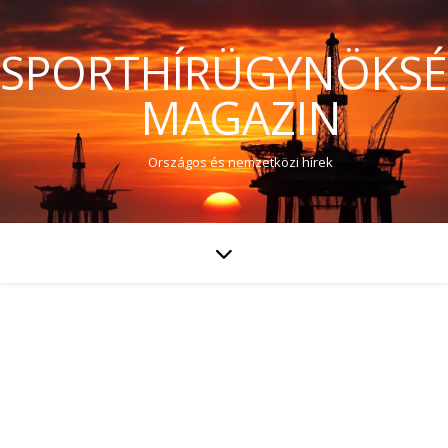
SPORTHÍRÜGYNÖKS
MAGAZIN
Országos és nemzetközi hírek