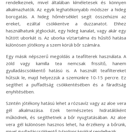
rendelkeznek, mivel általában kíméletesek és könnyen
alkalmazhatók. Az egyik leghatékonyabb módszer a hideg
borogatás. A hideg hőmérséklet segít összehúzni az
ereket, ezáltal csökkentve a duzzanatot. Ehhez
használhatunk jégkockát, egy hideg kanalat, vagy akár egy
hűtött uborkát is. Az uborka víztartalma és hűsítő hatása
különösen jótékony a szem körüli bőr számára.
Egy másik népszerű megoldás a teafilterek használata. A
zöld vagy kamilla tea nemcsak frissítő, hanem
gyulladáscsökkentő hatású is. A használt teafiltereket
hűtsük le, majd helyezzük a szemünkre 10-15 percre. Ez
segíthet a puffadtság csökkentésében és a fáradtság
enyhítésében.
Szintén jótékony hatású lehet a rózsavíz vagy az aloe vera
gél alkalmazása. Ezek természetes hidratálóként
működnek, és segíthetnek a bőr nyugtatásában. Az aloe
vera gél különösen hasznos lehet, ha érzékeny a bőrünk,
mivel gyulladáscsökkentő tulajdonságokkal rendelkezik.