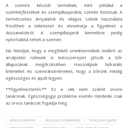
A szemre készült termékek, mint például a
szemhéjfestékek és szempillaspirálok, szintén fontosak. A
természetes árnyalatok és világos színek használata
frissítheti a tekintetet és elvonhatja a figyelmet a
duzzanatokról. A szempillaspirál kiemelése pedig
nyitottabbá teheti a szemet.
Ne feledjük, hogy a megfelelő sminktermékek mellett az
arcápolási rutinunk is kulcsszerepet játszik a bőr
állapotának megőrzésében. Használjunk hidratáló
krémeket és szemránckrémeket, hogy a bőrünk mindig
egészséges és ápolt legyen.
**Figyelmeztetés:** Ez a cikk nem számít orvosi
tanácsnak. Egészségügyi probléma esetén mindenki csak
az orvos tanácsát fogadja meg.
alvás és pihenés
duzzanat csökkentése
hideg borogatás
otthoni kezelés
stresszkezelés
szem alatti duzzanat