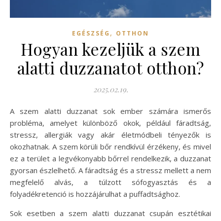
,
EGÉSZSÉG
OTTHON
Hogyan kezeljük a szem
alatti duzzanatot otthon?
2025.02.19.
A szem alatti duzzanat sok ember számára ismerős
probléma, amelyet különböző okok, például fáradtság,
stressz, allergiák vagy akár életmódbeli tényezők is
okozhatnak. A szem körüli bőr rendkívül érzékeny, és mivel
ez a terület a legvékonyabb bőrrel rendelkezik, a duzzanat
gyorsan észlelhető. A fáradtság és a stressz mellett a nem
megfelelő alvás, a túlzott sófogyasztás és a
folyadékretenció is hozzájárulhat a puffadtsághoz.
Sok esetben a szem alatti duzzanat csupán esztétikai