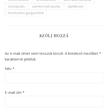
szemápolás
szemkörnyék ápolás
táplálkozás
természetes gyógymódok
SZÓLJ HOZZÁ
Az e-mail címet nem tesszük közzé.
A kötelező mezőket
*
karakterrel jelöltük
Név
*
E-mail cím
*