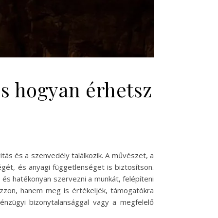
és hogyan érhetsz
tás és a szenvedély találkozik. A művészet, a
ét, és anyagi függetlenséget is biztosítson.
 és hatékonyan szervezni a munkát, felépíteni
kozzon, hanem meg is értékeljék, támogatókra
 pénzügyi bizonytalansággal vagy a megfelelő