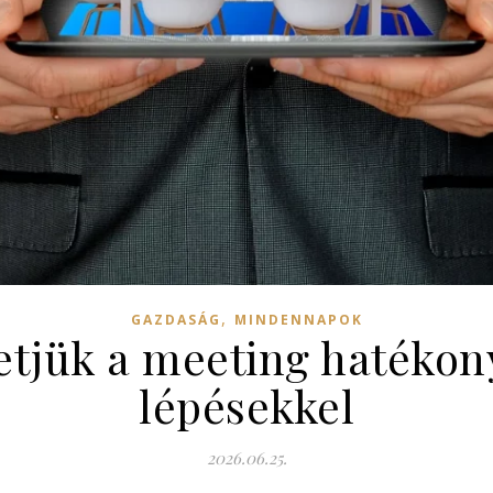
,
GAZDASÁG
MINDENNAPOK
tjük a meeting hatékon
lépésekkel
2026.06.25.