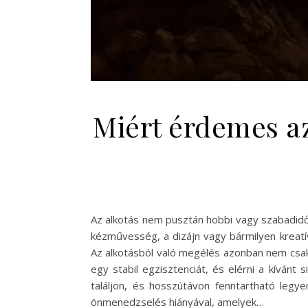
Miért érdemes az
Az alkotás nem pusztán hobbi vagy szabadidős
kézművesség, a dizájn vagy bármilyen kreatí
Az alkotásból való megélés azonban nem csak 
egy stabil egzisztenciát, és elérni a kíván
találjon, és hosszútávon fenntartható legye
önmenedzselés hiányával, amelyek…