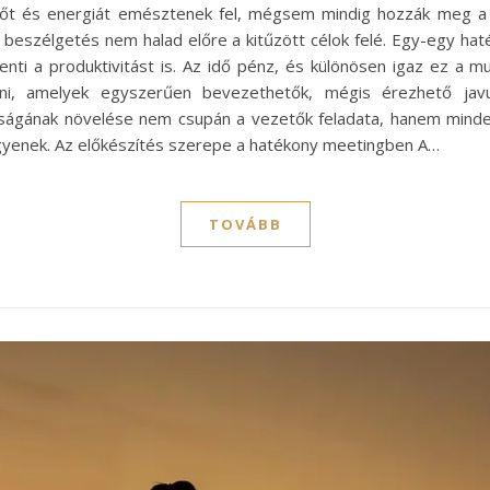
őt és energiát emésztenek fel, mégsem mindig hozzák meg a k
beszélgetés nem halad előre a kitűzött célok felé. Egy-egy hat
enti a produktivitást is. Az idő pénz, és különösen igaz ez a m
ni, amelyek egyszerűen bevezethetők, mégis érezhető javu
ágának növelése nem csupán a vezetők feladata, hanem minden
gyenek. Az előkészítés szerepe a hatékony meetingben A…
TOVÁBB