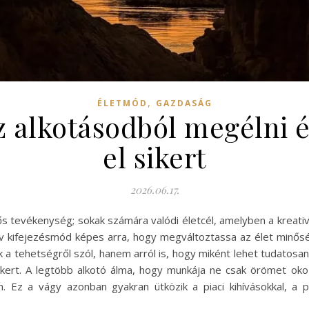
,
ÉLETMÓD
GAZDASÁG
 alkotásodból megélni 
el sikert
2026.06.17.
 tevékenység; sokak számára valódi életcél, amelyben a kreativi
v kifejezésmód képes arra, hogy megváltoztassa az élet minőség
a tehetségről szól, hanem arról is, hogy miként lehet tudatosan
t sikert. A legtöbb alkotó álma, hogy munkája ne csak örömet o
n. Ez a vágy azonban gyakran ütközik a piaci kihívásokkal, a