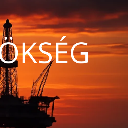
ÖKSÉG
N