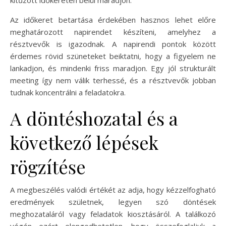
Az időkeret betartása érdekében hasznos lehet előre
meghatározott napirendet készíteni, amelyhez a
résztvevők is igazodnak. A napirendi pontok között
érdemes rövid szüneteket beiktatni, hogy a figyelem ne
lankadjon, és mindenki friss maradjon. Egy jól strukturált
meeting így nem válik terhessé, és a résztvevők jobban
tudnak koncentrálni a feladatokra.
A döntéshozatal és a
következő lépések
rögzítése
A megbeszélés valódi értékét az adja, hogy kézzelfogható
eredmények születnek, legyen szó döntések
meghozataláról vagy feladatok kiosztásáról. A találkozó
végén ezért elengedhetetlen, hogy összefoglaljuk a