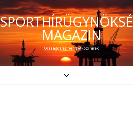
SPORTHÍRÜGYNÖKS
MAGAZIN
Országos és nemzetközi hírek