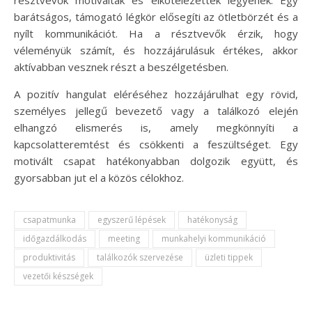
barátságos, támogató légkör elősegíti az ötletbörzét és a
nyílt kommunikációt. Ha a résztvevők érzik, hogy
véleményük számít, és hozzájárulásuk értékes, akkor
aktívabban vesznek részt a beszélgetésben.
A pozitív hangulat eléréséhez hozzájárulhat egy rövid,
személyes jellegű bevezető vagy a találkozó elején
elhangzó elismerés is, amely megkönnyíti a
kapcsolatteremtést és csökkenti a feszültséget. Egy
motivált csapat hatékonyabban dolgozik együtt, és
gyorsabban jut el a közös célokhoz.
csapatmunka
egyszerű lépések
hatékonyság
időgazdálkodás
meeting
munkahelyi kommunikáció
produktivitás
találkozók szervezése
üzleti tippek
vezetői készségek