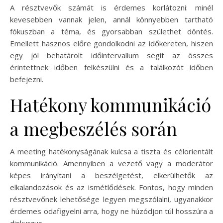
A résztvevők számát is érdemes korlátozni: minél
kevesebben vannak jelen, annál könnyebben tartható
fókuszban a téma, és gyorsabban születhet döntés.
Emellett hasznos előre gondolkodni az időkereten, hiszen
egy jól behatárolt időintervallum segít az összes
érintettnek időben felkészülni és a találkozót időben
befejezni.
Hatékony kommunikáció
a megbeszélés során
A meeting hatékonyságának kulcsa a tiszta és célorientált
kommunikáció. Amennyiben a vezető vagy a moderátor
képes irányítani a beszélgetést, elkerülhetők az
elkalandozások és az ismétlődések. Fontos, hogy minden
résztvevőnek lehetősége legyen megszólalni, ugyanakkor
érdemes odafigyelni arra, hogy ne húzódjon túl hosszúra a
diskurzus.