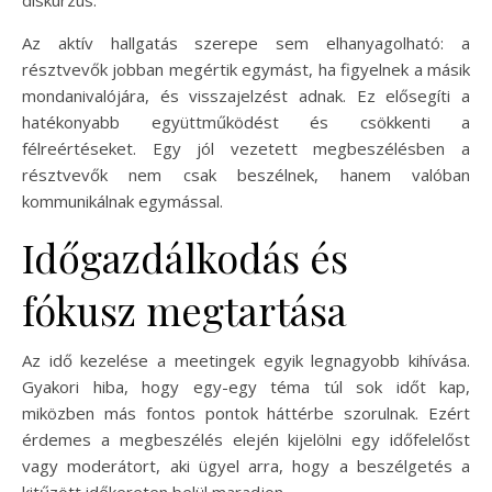
Az aktív hallgatás szerepe sem elhanyagolható: a
résztvevők jobban megértik egymást, ha figyelnek a másik
mondanivalójára, és visszajelzést adnak. Ez elősegíti a
hatékonyabb együttműködést és csökkenti a
félreértéseket. Egy jól vezetett megbeszélésben a
résztvevők nem csak beszélnek, hanem valóban
kommunikálnak egymással.
Időgazdálkodás és
fókusz megtartása
Az idő kezelése a meetingek egyik legnagyobb kihívása.
Gyakori hiba, hogy egy-egy téma túl sok időt kap,
miközben más fontos pontok háttérbe szorulnak. Ezért
érdemes a megbeszélés elején kijelölni egy időfelelőst
vagy moderátort, aki ügyel arra, hogy a beszélgetés a
kitűzött időkereten belül maradjon.