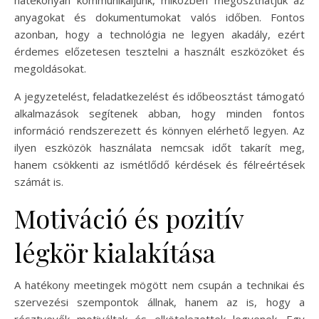
anyagokat és dokumentumokat valós időben. Fontos
azonban, hogy a technológia ne legyen akadály, ezért
érdemes előzetesen tesztelni a használt eszközöket és
megoldásokat.
A jegyzetelést, feladatkezelést és időbeosztást támogató
alkalmazások segítenek abban, hogy minden fontos
információ rendszerezett és könnyen elérhető legyen. Az
ilyen eszközök használata nemcsak időt takarít meg,
hanem csökkenti az ismétlődő kérdések és félreértések
számát is.
Motiváció és pozitív
légkör kialakítása
A hatékony meetingek mögött nem csupán a technikai és
szervezési szempontok állnak, hanem az is, hogy a
résztvevők motiváltak és elkötelezettek legyenek. Egy