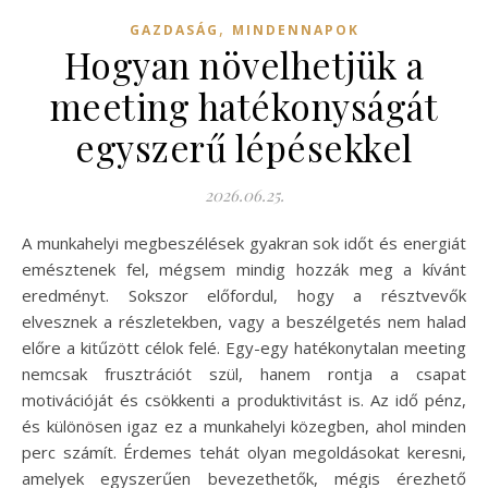
,
GAZDASÁG
MINDENNAPOK
Hogyan növelhetjük a
meeting hatékonyságát
egyszerű lépésekkel
2026.06.25.
A munkahelyi megbeszélések gyakran sok időt és energiát
emésztenek fel, mégsem mindig hozzák meg a kívánt
eredményt. Sokszor előfordul, hogy a résztvevők
elvesznek a részletekben, vagy a beszélgetés nem halad
előre a kitűzött célok felé. Egy-egy hatékonytalan meeting
nemcsak frusztrációt szül, hanem rontja a csapat
motivációját és csökkenti a produktivitást is. Az idő pénz,
és különösen igaz ez a munkahelyi közegben, ahol minden
perc számít. Érdemes tehát olyan megoldásokat keresni,
amelyek egyszerűen bevezethetők, mégis érezhető