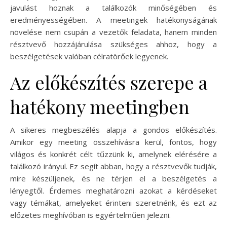
javulást hoznak a találkozók minőségében és
eredményességében. A meetingek hatékonyságának
növelése nem csupán a vezetők feladata, hanem minden
résztvevő hozzájárulása szükséges ahhoz, hogy a
beszélgetések valóban célratörőek legyenek.
Az előkészítés szerepe a
hatékony meetingben
A sikeres megbeszélés alapja a gondos előkészítés.
Amikor egy meeting összehívásra kerül, fontos, hogy
világos és konkrét célt tűzzünk ki, amelynek elérésére a
találkozó irányul. Ez segít abban, hogy a résztvevők tudják,
mire készüljenek, és ne térjen el a beszélgetés a
lényegtől. Érdemes meghatározni azokat a kérdéseket
vagy témákat, amelyeket érinteni szeretnénk, és ezt az
előzetes meghívóban is egyértelműen jelezni.