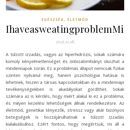
,
EGÉSZSÉG
ÉLETMÓD
IhaveasweatingproblemMitT
2025.11.18.
A túlzott izzadás, vagyis az hiperhidrózis, sokak számára
komoly kényelmetlenséget és önbizalomhiányt okozhat a
mindennapok során. Ez a problémás állapot nemcsak fizikai
szinten nyilvánul meg, hanem pszichológiai hatásai is
lehetnek, hiszen a társas kapcsolatokban és a mindennapi
tevékenységekben is akadályokat gördíthet. Sokak
számára az is kérdés, hogy miért alakul ki ez a probléma,
és milyen kezelési lehetőségek állnak rendelkezésre. Az
életmód, genetikai tényezők, stressz vagy akár bizonyos
betegségek is hozzájárulhatnak a túlzott izzadás
kialakulásához. Ezért fontos, hogy megértsük, mi áll a