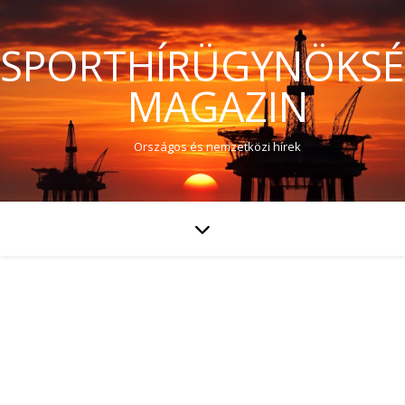
SPORTHÍRÜGYNÖKS
MAGAZIN
Országos és nemzetközi hírek