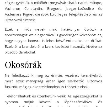
cégek gyártják. A milliókért megvásárolható Patek Philippe,
Vacheron Constantin, Breguet, Jaeger-LeCoultre és
Audemars Piguet darabok különleges felépítésükről és az
újításokról híresek.
Ezek a nívós nevek mind hatékonyan ötvözik a
sportosságot az eleganciával. Egyediséget kölcsönöz az,
hogy nagyon laposra is lehet készíteni ezeket az órákat.
Ezeknél a brandeknél a kvarc kevésbé használt, kivéve az
olcsóbb darabokat.
Okosórák
Ne feledkezzünk meg az érintés vezérelt termékekről,
mert ezek manapság árban igen elérhetők. Bizonyos
funkcióik még az okostelefonoknál is többet tudnak.
Telefonálhatunk és üzenhetünk velük. Az egészségünket is
nyomon tudjuk követni a lépésszámlálóval és