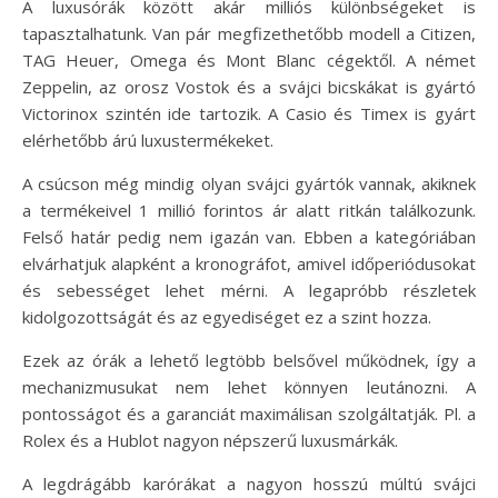
A luxusórák között akár milliós különbségeket is
tapasztalhatunk. Van pár megfizethetőbb modell a Citizen,
TAG Heuer, Omega és Mont Blanc cégektől. A német
Zeppelin, az orosz Vostok és a svájci bicskákat is gyártó
Victorinox szintén ide tartozik. A Casio és Timex is gyárt
elérhetőbb árú luxustermékeket.
A csúcson még mindig olyan svájci gyártók vannak, akiknek
a termékeivel 1 millió forintos ár alatt ritkán találkozunk.
Felső határ pedig nem igazán van. Ebben a kategóriában
elvárhatjuk alapként a kronográfot, amivel időperiódusokat
és sebességet lehet mérni. A legapróbb részletek
kidolgozottságát és az egyediséget ez a szint hozza.
Ezek az órák a lehető legtöbb belsővel működnek, így a
mechanizmusukat nem lehet könnyen leutánozni. A
pontosságot és a garanciát maximálisan szolgáltatják. Pl. a
Rolex és a Hublot nagyon népszerű luxusmárkák.
A legdrágább karórákat a nagyon hosszú múltú svájci