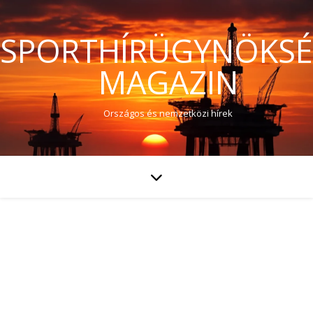
SPORTHÍRÜGYNÖKS
MAGAZIN
Országos és nemzetközi hírek