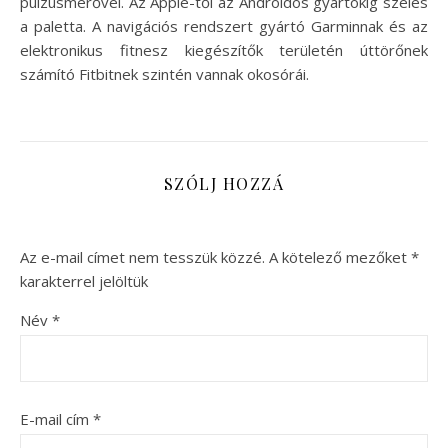
pulzusmérővel. Az Apple-től az Androidos gyártókig széles
a paletta. A navigációs rendszert gyártó Garminnak és az
elektronikus fitnesz kiegészítők területén úttörőnek
számító Fitbitnek szintén vannak okosórái.
SZÓLJ HOZZÁ
Az e-mail címet nem tesszük közzé.
A kötelező mezőket
*
karakterrel jelöltük
Név
*
E-mail cím
*